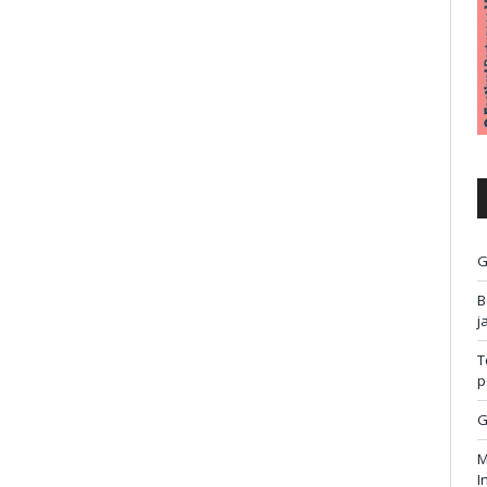
G
B
j
T
p
G
M
I