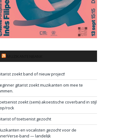
MUZIKANTENBANK
itarist zoekt band of nieuw project!
eginner gitarist zoekt muzikanten om mee te
ammen.
oetsenist zoekt (semi) akoestische coverband in stijl
op/rock
itarist of toetsenist gezocht
uzikanten en vocalisten gezocht voor de
nnerVerse-band — landelijk