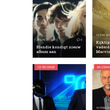
16 JUNI 20
20 JUNI 2013
0
Kijktip
Blondie kondigt nieuw
vaderd
album aan
Marvin
CD RECENSIE
MUZIEKN
16 FEBRUA