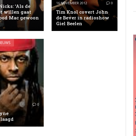
16 NOVEMBER 2012
0
Nicks: ‘Als de
t willen gaat
Tim Knol covert John
ood Mac gewoon
de Bever in radioshow
Giel Beelen
IEUWS
0
ayne
laagd