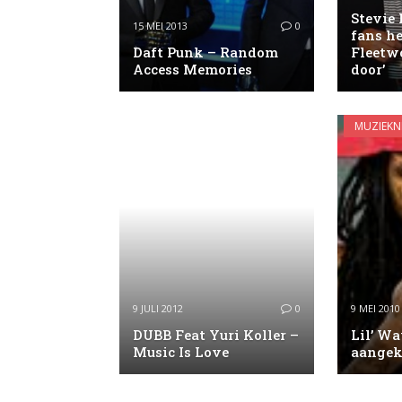
Stevie 
15 MEI 2013
0
fans he
Daft Punk – Random
Fleetw
Access Memories
door’
MUZIEKN
9 JULI 2012
0
9 MEI 2010
DUBB Feat Yuri Koller –
Lil’ W
Music Is Love
aangek