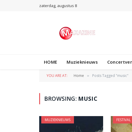
zaterdag, augustus 8
HOME
Muzieknieuws
Concertve
YOU ARE AT:
Home
Posts Tagged "music"
»
BROWSING:
MUSIC
MUZIEKNIEUWS
FESTIVAL