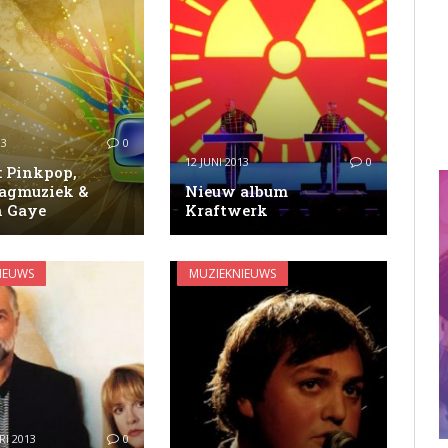
13
0
12 JUNI 2013
0
: Pinkpop,
agmuziek &
Nieuw album
 Gaye
Kraftwerk
IEUWS
MUZIEKNIEUWS
RI 2013
0