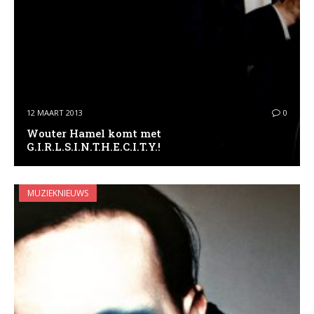
12 MAART 2013
0
Wouter Hamel komt met
G.I.R.L.S.I.N.T.H.E.C.I.T.Y.!
MUZIEKNIEUWS