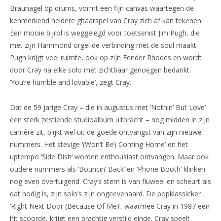
Braunagel op drums, vormt een fijn canvas waartegen de
kenmerkend heldere gitaarspel van Cray zich af kan tekenen.
Een mooie bijrol is weggelegd voor toetsenist Jim Pugh, die
met zijn Hammond orgel de verbinding met de soul maakt.
Pugh krijgt veel ruimte, ook op zijn Fender Rhodes en wordt
door Cray na elke solo met zichtbaar genoegen bedankt.
‘You’re humble and lovable’, zegt Cray.
Dat de 59 jarige Cray – die in augustus met ‘Nothin’ But Love’
een sterk zestiende studioalbum uitbracht – nog midden in zijn
carrière zit, blijkt wel uit de goede ontvangst van zijn nieuwe
nummers. Het stevige ‘(Won’t Be) Coming Home’ en het
uptempo ‘Side Dish’ worden enthousiast ontvangen. Maar ook
oudere nummers als ‘Bouncin’ Back’ en ‘Phone Booth’ klinken
nog even overtuigend. Cray’s stem is van fluweel en scheurt als
dat nodig is, zijn solo’s zijn ongeevenaard. De popklassieker
‘Right Next Door (Because Of Me)’, waarmee Cray in 1987 een
hit scoorde, krijgt een prachtig verstild einde. Cray speelt