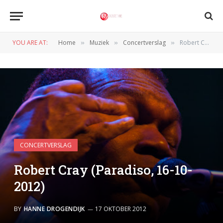
YOU ARE AT:
Home
Muziek
Concertverslag
Robert Cray (Paradiso, 16-10-2012)
»
»
»
CONCERTVERSLAG
Robert Cray (Paradiso, 16-10-
2012)
BY
HANNE DROGENDIJK
17 OKTOBER 2012