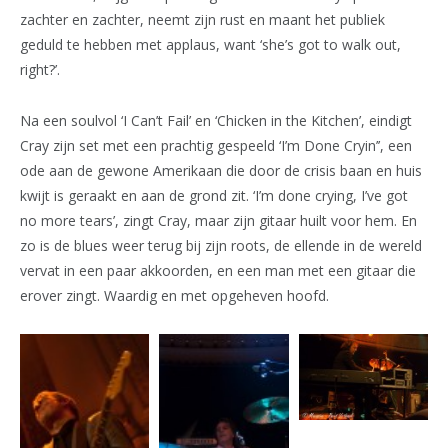
zachter en zachter, neemt zijn rust en maant het publiek
geduld te hebben met applaus, want ‘she’s got to walk out,
right?’.
Na een soulvol ‘I Can’t Fail’ en ‘Chicken in the Kitchen’, eindigt
Cray zijn set met een prachtig gespeeld ‘I’m Done Cryin’’, een
ode aan de gewone Amerikaan die door de crisis baan en huis
kwijt is geraakt en aan de grond zit. ‘I’m done crying, I’ve got
no more tears’, zingt Cray, maar zijn gitaar huilt voor hem. En
zo is de blues weer terug bij zijn roots, de ellende in de wereld
vervat in een paar akkoorden, en een man met een gitaar die
erover zingt. Waardig en met opgeheven hoofd.