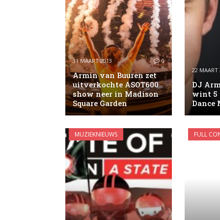
31 MAART 2013
0
22 MAART 
Armin van Buuren zet
uitverkochte ASOT600
DJ Arm
show neer in Madison
wint 5 
Square Garden
Dance 
MUZIEKNIEUWS
FULL CO