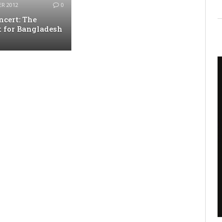
R 2012
0
ncert: The
t for Bangladesh