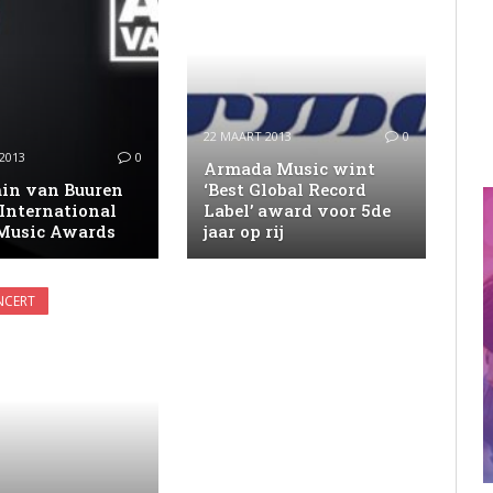
22 MAART 2013
0
2013
0
Armada Music wint
in van Buuren
‘Best Global Record
International
Label’ award voor 5de
Music Awards
jaar op rij
NCERT