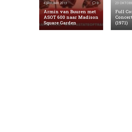
4 JANUARI 2013
0
23 OKTOBE
Armin van Buuren met
Full Co
ASOT 600 naar Madison
Concer
Square Garden
(1971)