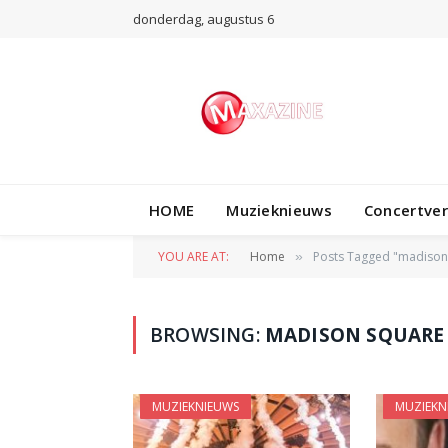
donderdag, augustus 6
HOME
Muzieknieuws
Concertve
YOU ARE AT:
Home
Posts Tagged "madison
»
BROWSING:
MADISON SQUARE
MUZIEKNIEUWS
MUZIEKN