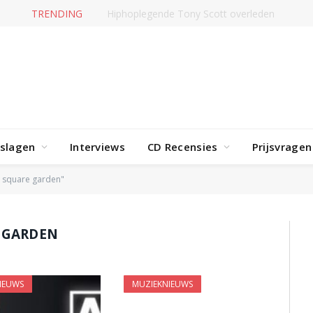
TRENDING
Jerney Kaagman overleden
rslagen
Interviews
CD Recensies
Prijsvragen
 square garden"
 GARDEN
IEUWS
MUZIEKNIEUWS