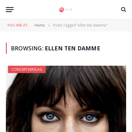
YOU ARE AT:
Home
Posts Tagged "ellen ten damme"
»
BROWSING:
ELLEN TEN DAMME
CONCERTVERSLAG