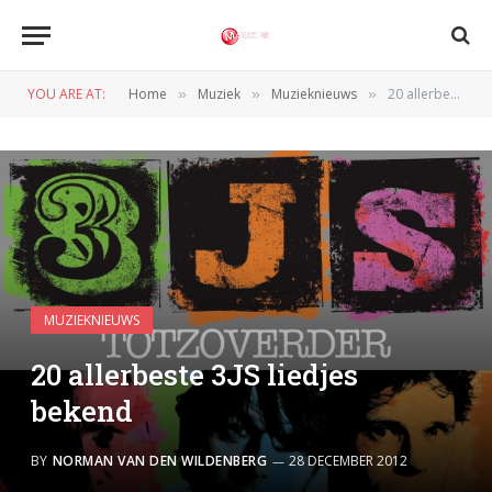
YOU ARE AT:
Home
Muziek
Muzieknieuws
20 allerbeste 3JS liedjes bekend
»
»
»
MUZIEKNIEUWS
20 allerbeste 3JS liedjes
bekend
BY
NORMAN VAN DEN WILDENBERG
28 DECEMBER 2012