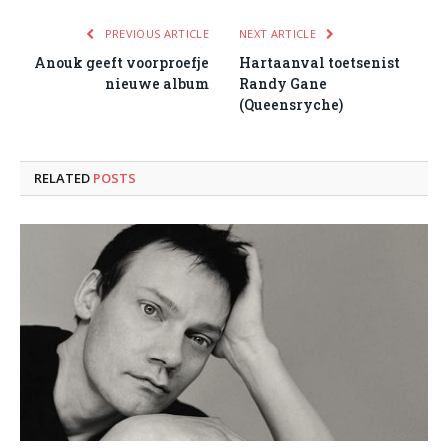
PREVIOUS ARTICLE
NEXT ARTICLE
Anouk geeft voorproefje
Hartaanval toetsenist
nieuwe album
Randy Gane
(Queensryche)
RELATED
POSTS