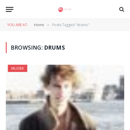
YOU ARE AT:
Home
Posts Tagged "drums"
»
BROWSING:
DRUMS
MUZIEK