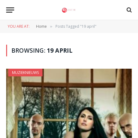
YOU ARE AT:
Home
Posts Tagged "19 april"
»
BROWSING:
19 APRIL
MUZIEKNIEUWS