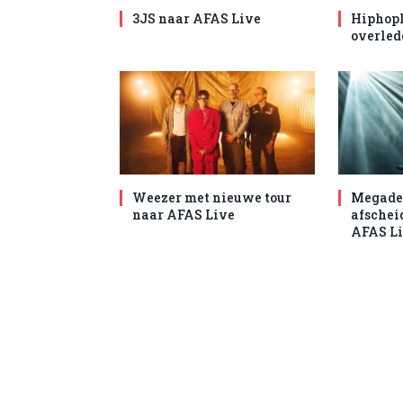
3JS naar AFAS Live
Hiphopl
overled
Weezer met nieuwe tour
Megade
naar AFAS Live
afschei
AFAS L