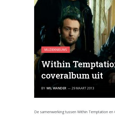
MUZIEKNIEUWS
Within Temptation
coveralbum uit
BY
WIL WANDER
29 MAART 2013
De samenwerking tussen Within Temptation en Q