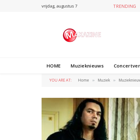
vrijdag, augustus 7
TRENDING
HOME
Muzieknieuws
Concertve
YOU ARE AT:
Home
Muziek
Muzieknieu
»
»