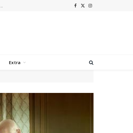
m laat Grenswerk terugkeren naar de hoogtijdagen van nu-metal
Facebook
X
Instagram
(Twitter)
Extra