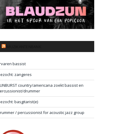
MUZIKANTENBANK
rvaren bassist
ezocht: zangeres
UNBURST country/americana zoekt bassist en
ercussionist/drummer
ezocht: basgitarist(e)
rummer / percussionist for acoustic jazz group