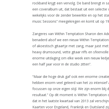
rockband krijgt een vervolg. De band brengt in 
een coveralbum uit, dat bestaat uit een selecti
wekelijks voor de zender bewerkte en op het stat
music Sessions” meegekregen en komt uit op 19 a
Zangeres van Within Temptation Sharon den Adel
benaderd alsof we een nieuw Within Temptation 
of akoestisch gitaartje met zang, maar juist me
heavy drumsound, vette gitaar riffs en sfeervolle
enorme uitdaging om elke week een nieuw liedj
een half jaar voor in de studio zitten”.
“Maar die hoge druk gaf ook een enorme creatiev
hebben enorm veel geleerd van het zo intensief 
focussen op onze eigen stijl. We zijn enorm blij 
resultaat.” Op dit moment is Within Temptation
dat in het laatste kwartaal van 2013 zal verschij
Kaarten voor Engeland, Frankrijk en Duitsland zij