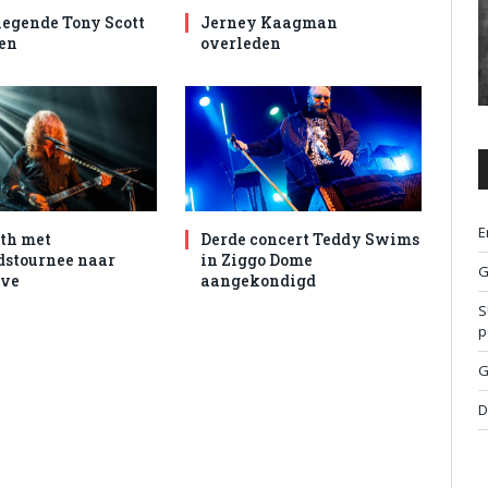
egende Tony Scott
Jerney Kaagman
en
overleden
E
th met
Derde concert Teddy Swims
dstournee naar
in Ziggo Dome
G
ive
aangekondigd
S
p
G
D