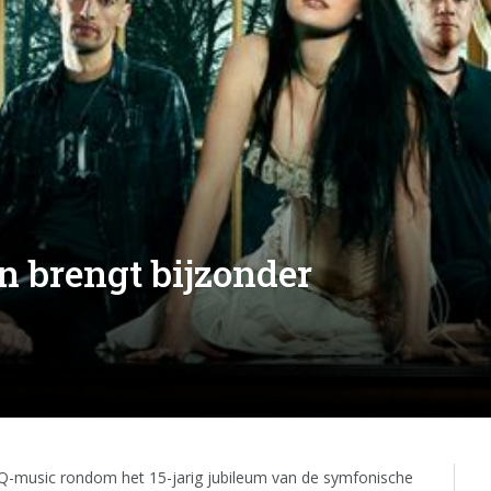
 brengt bijzonder
-music rondom het 15-jarig jubileum van de symfonische