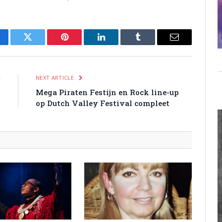
cebook
Twitter
Pinterest
LinkedIn
Tumblr
Email
E
NEXT ARTICLE
)
Mega Piraten Festijn en Rock line-up
op Dutch Valley Festival compleet