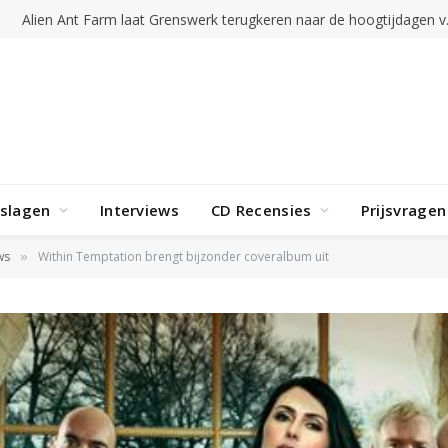
Alien Ant Far
rslagen
Interviews
CD Recensies
Prijsvragen
ws
Within Temptation brengt bijzonder coveralbum uit
»