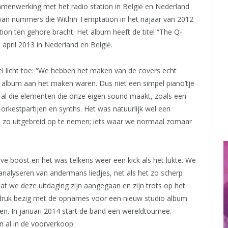
samenwerking met het radio station in Belgiė en Nederland
e van nummers die Within Temptation in het najaar van 2012
ion ten gehore bracht. Het album heeft de titel “The Q-
pril 2013 in Nederland en Belgiė.
 licht toe: “We hebben het maken van de covers echt
album aan het maken waren. Dus niet een simpel piano’tje
t al die elementen die onze eigen sound maakt, zoals een
 orkestpartijen en synths. Het was natuurlijk wel een
e zo uitgebreid op te nemen; iets waar we normaal zomaar
e boost en het was telkens weer een kick als het lukte. We
analyseren van andermans liedjes, net als het zo scherp
dat we deze uitdaging zijn aangegaan en zijn trots op het
 druk bezig met de opnames voor een nieuw studio album
nen. In januari 2014 start de band een wereldtournee.
n al in de voorverkoop.