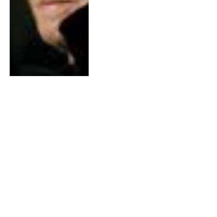
10 JULI 2010
0
Abel terug van weggeweest
14 JUNI 2010
0
Bazzookas lanceren 1e
wedstrijd-track