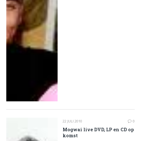
22 JULI 2010
0
Mogwai live DVD, LP en CD op
komst