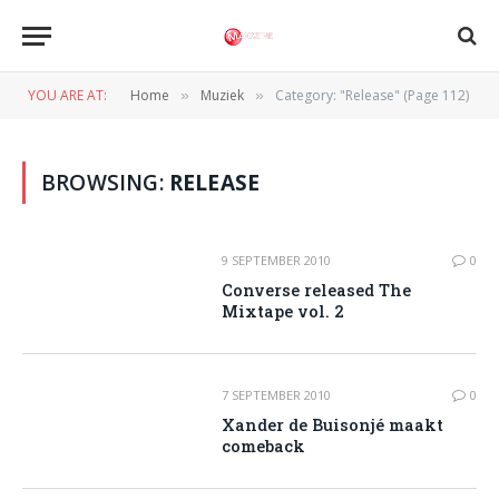
YOU ARE AT:
Home
Muziek
Category: "Release" (Page 112)
»
»
BROWSING:
RELEASE
9 SEPTEMBER 2010
0
Converse released The
Mixtape vol. 2
7 SEPTEMBER 2010
0
Xander de Buisonjé maakt
comeback