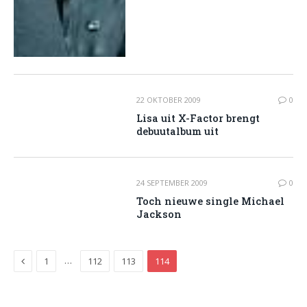
22 OKTOBER 2009
0
Lisa uit X-Factor brengt
debuutalbum uit
24 SEPTEMBER 2009
0
Toch nieuwe single Michael
Jackson
Previous
…
1
112
113
114