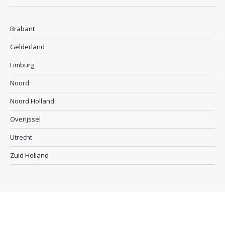
Brabant
Gelderland
Limburg
Noord
Noord Holland
Overijssel
Utrecht
Zuid Holland
Maxazine is er ook in andere talen: