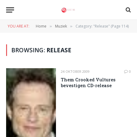
YOU ARE AT:
Home
Muziek
Category: "Release" (Page 114)
»
»
BROWSING:
RELEASE
24 OKTOBER 2009
0
Them Crooked Vultures
bevestigen CD-release