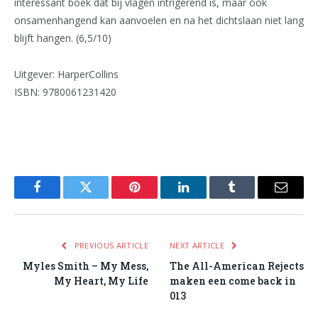
interessant boek dat bij vlagen intrigerend is, maar ook
onsamenhangend kan aanvoelen en na het dichtslaan niet lang
blijft hangen. (6,5/10)
Uitgever: HarperCollins
ISBN: 9780061231420
Facebook
Twitter
Pinterest
LinkedIn
Tumblr
Email
PREVIOUS ARTICLE
NEXT ARTICLE
Myles Smith – My Mess,
The All-American Rejects
My Heart, My Life
maken een come back in
013