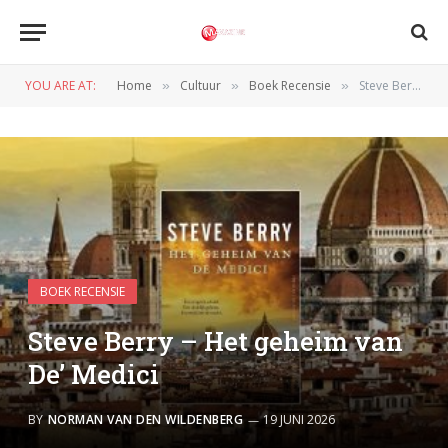
YOU ARE AT:
Home
Cultuur
Boek Recensie
Steve Berry – Het geheim van De’ Medici
»
»
»
BOEK RECENSIE
Steve Berry – Het geheim van
De’ Medici
BY
NORMAN VAN DEN WILDENBERG
19 JUNI 2026