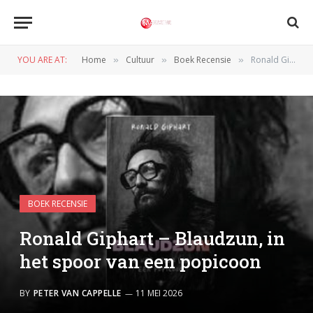
YOU ARE AT:
Home
Cultuur
Boek Recensie
Ronald Giphart – Blaudzun, in het spoor van een popicoon
»
»
»
BOEK RECENSIE
Ronald Giphart – Blaudzun, in
het spoor van een popicoon
BY
PETER VAN CAPPELLE
11 MEI 2026