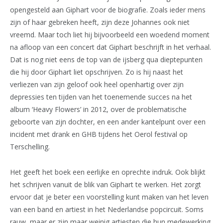
opengesteld aan Giphart voor de biografie. Zoals ieder mens
zijn of haar gebreken heeft, zijn deze Johannes ook niet
vreemd. Maar toch liet hij bijvoorbeeld een woedend moment
na afloop van een concert dat Giphart beschrijft in het verhaal.
Dat is nog niet eens de top van de ijsberg qua dieptepunten
die hij door Giphart liet opschrijven. Zo is hij naast het
verliezen van zijn geloof ook heel openhartig over zijn
depressies ten tijden van het toenemende succes na het
album ‘Heavy Flowers’ in 2012, over de problematische
geboorte van zijn dochter, en een ander kantelpunt over een
incident met drank en GHB tijdens het Oerol festival op
Terschelling.
Het geeft het boek een eerlijke en oprechte indruk. Ook blijkt
het schrijven vanuit de blik van Giphart te werken. Het zorgt
ervoor dat je beter een voorstelling kunt maken van het leven
van een band en artiest in het Nederlandse popcircuit. Soms
rauw, maar er zijn maar weinig artiesten die hun medewerking