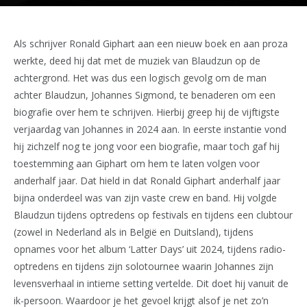
Als schrijver Ronald Giphart aan een nieuw boek en aan proza
werkte, deed hij dat met de muziek van Blaudzun op de
achtergrond. Het was dus een logisch gevolg om de man
achter Blaudzun, Johannes Sigmond, te benaderen om een
biografie over hem te schrijven. Hierbij greep hij de vijftigste
verjaardag van Johannes in 2024 aan. In eerste instantie vond
hij zichzelf nog te jong voor een biografie, maar toch gaf hij
toestemming aan Giphart om hem te laten volgen voor
anderhalf jaar. Dat hield in dat Ronald Giphart anderhalf jaar
bijna onderdeel was van zijn vaste crew en band. Hij volgde
Blaudzun tijdens optredens op festivals en tijdens een clubtour
(zowel in Nederland als in België en Duitsland), tijdens
opnames voor het album ‘Latter Days’ uit 2024, tijdens radio-
optredens en tijdens zijn solotournee waarin Johannes zijn
levensverhaal in intieme setting vertelde. Dit doet hij vanuit de
ik-persoon. Waardoor je het gevoel krijgt alsof je net zo’n