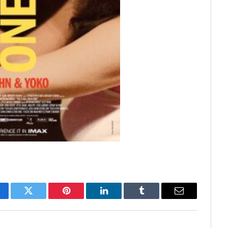
cebook
Twitter
Pinterest
LinkedIn
Tumblr
Email