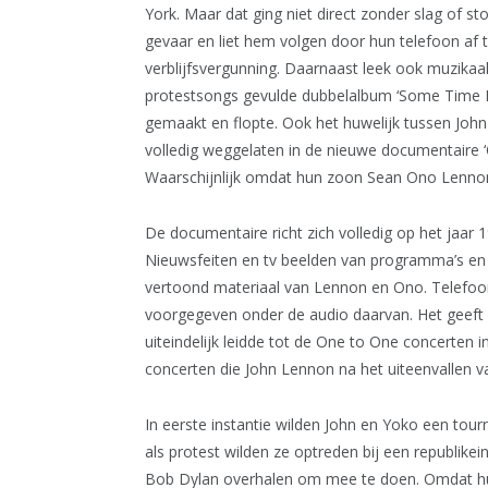
York. Maar dat ging niet direct zonder slag of s
gevaar en liet hem volgen door hun telefoon af t
verblijfsvergunning. Daarnaast leek ook muzikaal
protestsongs gevulde dubbelalbum ‘Some Time In 
gemaakt en flopte. Ook het huwelijk tussen Joh
volledig weggelaten in de nieuwe documentaire 
Waarschijnlijk omdat hun zoon Sean Ono Lennon
De documentaire richt zich volledig op het jaa
Nieuwsfeiten en tv beelden van programma’s en
vertoond materiaal van Lennon en Ono. Telefoo
voorgegeven onder de audio daarvan. Het geeft 
uiteindelijk leidde tot de One to One concerten
concerten die John Lennon na het uiteenvallen va
In eerste instantie wilden John en Yoko een tour
als protest wilden ze optreden bij een republikei
Bob Dylan overhalen om mee te doen. Omdat hun