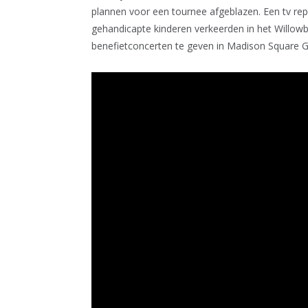
plannen voor een tournee afgeblazen. Een tv re
gehandicapte kinderen verkeerden in het Willowbr
benefietconcerten te geven in Madison Square 