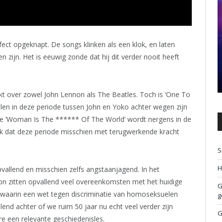
ect opgeknapt. De songs klinken als een klok, en laten
 zijn. Het is eeuwig zonde dat hij dit verder nooit heeft
akt over zowel John Lennon als The Beatles. Toch is ‘One To
elen in deze periode tussen John en Yoko achter wegen zijn
ngle ‘Woman Is The ****** Of The World’ wordt nergens in de
k dat deze periode misschien met terugwerkende kracht
S
H
opvallend en misschien zelfs angstaanjagend. In het
on zitten opvallend veel overeenkomsten met het huidige
G
 waarin een wet tegen discriminatie van homoseksuelen
g
lend achter of we ruim 50 jaar nu echt veel verder zijn
G
 een relevante geschiedenisles.