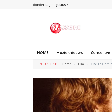
donderdag, augustus 6
HOME
Muzieknieuws
Concertve
YOU ARE AT:
Home
Film
One To One: J
»
»