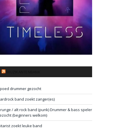
MUZIKANTENBANK
poed drummer gezocht
ardrock band zoekt zanger(es)
runge / alt rock band (punk) Drummer & bass speler
ezocht (beginners welkom)
itarist zoekt leuke band