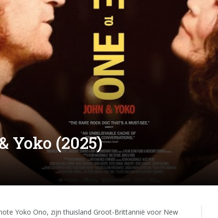
& Yoko (2025)
note Yoko Ono, zijn thuisland Groot-Brittannië voor New