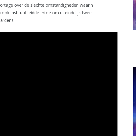
portage over de slechte omstandigheden waarin
ook instituut leidde ertoe om uiteindelijk twee
Gardens.