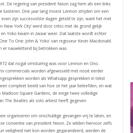
toot. De regering van president Nixon zag hem als een links
e luisteren. Drie jaar lang moest Lennon strijden om een
 even zijn succesvolste dagen geteld te zijn, want het met
New York City’ werd door critici met de grond gelijk
n en Yoko kwam in zwaar weer. Dat laatste wordt echter
‘One To One: John & Yoko’ van regisseur Kevin Macdonald.
 er nauwlettend bij betrokken was.
r 1972 dat nogal omstuimig was voor Lennon en Ono.
 tv commercials worden afgewisseld met nooit eerder
ngesprekken worden als Whatsapp gesprekken in tekst
een compleet beeld van hoe ze het jaar beleefden, en wat
 in Madison Square Gardens, de enige twee volledige
n The Beatles als solo artiest heeft gegeven.
nee organiseren om onschuldige gevangen vrij te laten, en
nse conventie van president Nixon. Ze wilden hiervoor zelfs
 veiligheid niet kon worden gegarandeerd, werden de