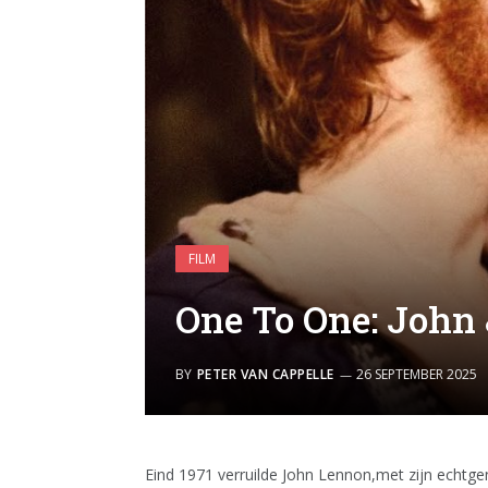
FILM
One To One: John 
BY
PETER VAN CAPPELLE
26 SEPTEMBER 2025
Eind 1971 verruilde John Lennon,met zijn echtge