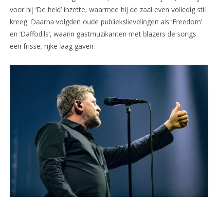
voor hij ‘De held’ inzette, waarmee hij de zaal even volledig stil
kreeg. Daarna volgden oude publiekslievelingen als ‘Freedom’
en ‘Daffodils’, waarin gastmuzikanten met blazers de songs
een frisse, rijke laag gaven.