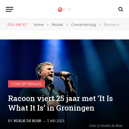
YOU ARE AT:
Home
Muziek
Concertverslag
Racoon viert 25 jaar met ‘It Is What It Is’ in Groningen
»
»
»
CONCERTVERSLAG
Racoon viert 25 jaar met ‘It Is
What It Is’ in Groningen
BY
ROELIE DE BOER
5 MEI 2025
Foto (c) Roelie de Boer