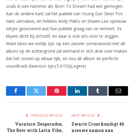
zoals in een nummer als ‘Born To Dream’ had wel gemogen.
Aan de andere kant zal het publiek van Young Gun Silver Fox
niets uitmaken, en hebben Andy Platts en Shawn Lee opnieuw
netjes geserveerd wat hun publiek graag van ze verteert. Ze
blijven dicht bij zichzelf, en daar is ook iets voor te zeggen.
Want laten we eerlijk zijn; op een zwoele zomeravond met dit
album op de achtergrond zal niemand er zich druk over maken
dat het zoveel op elkaar lijkt, en zou dit album de perfecte
soundtrack daarvoor zijn.(7,0/10)(Legere)
Facebook
Twitter
Pinterest
LinkedIn
Tumblr
Email
PREVIOUS ARTICLE
NEXT ARTICLE
Vacature: Desperados,
Zwarte Cross kondigt 46
The Beer with Latin Vibe,
nieuwe namen aan