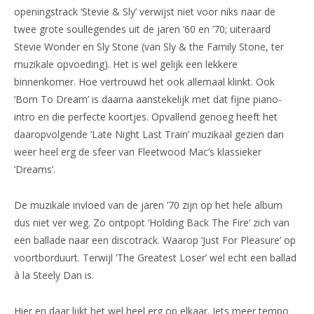
openingstrack ‘Stevie & Sly’ verwijst niet voor niks naar de
twee grote soullegendes uit de jaren ’60 en ’70; uiteraard
Stevie Wonder en Sly Stone (van Sly & the Family Stone, ter
muzikale opvoeding). Het is wel gelijk een lekkere
binnenkomer. Hoe vertrouwd het ook allemaal klinkt. Ook
‘Born To Dream’ is daarna aanstekelijk met dat fijne piano-
intro en die perfecte koortjes. Opvallend genoeg heeft het
daaropvolgende ‘Late Night Last Train’ muzikaal gezien dan
weer heel erg de sfeer van Fleetwood Mac’s klassieker
‘Dreams’.
De muzikale invloed van de jaren ’70 zijn op het hele album
dus niet ver weg. Zo ontpopt ‘Holding Back The Fire’ zich van
een ballade naar een discotrack. Waarop ‘Just For Pleasure’ op
voortborduurt. Terwijl ‘The Greatest Loser’ wel echt een ballad
à la Steely Dan is.
Hier en daar lijkt het wel heel erg op elkaar. Iets meer tempo