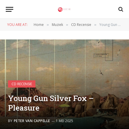
YOU ARE AT:
Home
Muziek
CD Recensie
Young Gun Silver Fox – Pleasure
»
»
»
CD RECENSIE
Young Gun Silver Fox –
Pleasure
BY
PETER VAN CAPPELLE
1 MEI 2025