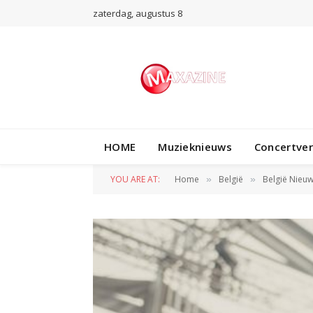
zaterdag, augustus 8
HOME
Muzieknieuws
Concertve
YOU ARE AT:
Home
België
België Nieu
»
»