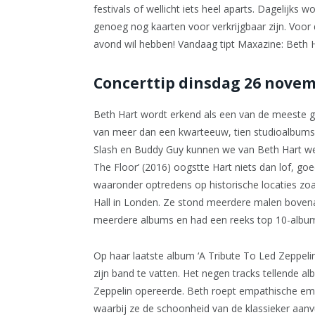
festivals of wellicht iets heel aparts. Dagelijks 
genoeg nog kaarten voor verkrijgbaar zijn. Voor 
avond wil hebben! Vandaag tipt Maxazine: Beth H
Concerttip dinsdag 26 novem
Beth Hart wordt erkend als een van de meeste g
van meer dan een kwarteeuw, tien studioalbums
Slash en Buddy Guy kunnen we van Beth Hart wer
The Floor’ (2016) oogstte Hart niets dan lof, go
waaronder optredens op historische locaties zoa
Hall in Londen. Ze stond meerdere malen bovenaa
meerdere albums en had een reeks top 10-album
Op haar laatste album ‘A Tribute To Led Zeppeli
zijn band te vatten. Het negen tracks tellende a
Zeppelin opereerde. Beth roept empathische emot
waarbij ze de schoonheid van de klassieker aanvu