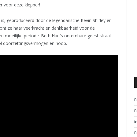
r voor deze klepper!
l’ uit, geproduceerd door de legendarische Kevin Shirley en
ont ze haar veerkracht en dankbaarheid voor de
n moeilijke periode. Beth Hart’s ontembare geest straalt
vol doorzettingsvermogen en hoop.
B
B
I
B