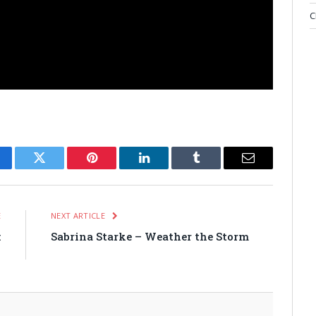
C
cebook
Twitter
Pinterest
LinkedIn
Tumblr
Email
E
NEXT ARTICLE
:
Sabrina Starke – Weather the Storm
)