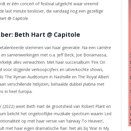
wordt er één concert of festival uitgelicht waar vreemd
de last minute beslisser, die vandaag nog een gezellige
art @ Capitole.
ber: Beth Hart @ Capitole
etalenteerde stemmen van haar generatie. Na een carrière
 en samenwerkingen met o.a. Jeff Beck, Joe Bonamassa,
kelijk alles verwachten. Met haar succesalbum ‘Fire On
ed voor stijgende verkoopcijfers en uitverkochte shows,
ls The Ryman Auditorium in Nashville en The Royal Albert
n verschillende hitlijsten, behaalde dubbel platina met
s in heel Europa.
n’ (2022) weet Beth Hart de grootsheid van Robert Plant en
lbum belicht het ongelooflijke muzikale spectrum waarin Led
ionaliteit op met haar versie van ’tairway To Heaven’,
lt met haar eigen dramatische flair. Net als bij ‘War In My