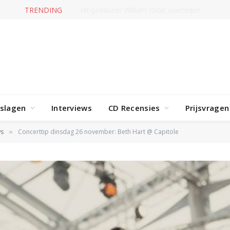
TRENDING
Hit-producer William Orbit overleden
rslagen
Interviews
CD Recensies
Prijsvragen
ws
Concerttip dinsdag 26 november: Beth Hart @ Capitole
»