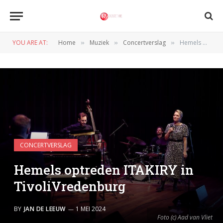
YOU ARE AT:
Home
Muziek
Concertverslag
Hemels optreden ITAKIRY in TivoliVredenburg
»
»
»
CONCERTVERSLAG
Hemels optreden ITAKIRY in
TivoliVredenburg
BY
JAN DE LEEUW
1 MEI 2024
Foto (c) Aad van Vliet