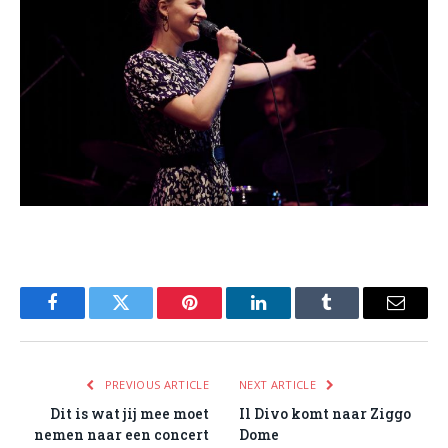
Facebook
Twitter
Pinterest
LinkedIn
Tumblr
Email
PREVIOUS ARTICLE
NEXT ARTICLE
Dit is wat jij mee moet
Il Divo komt naar Ziggo
nemen naar een concert
Dome