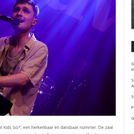
G
m
S
A
S
P
G
l Kids Go?’, een herkenbaar en dansbaar nummer. De zaal