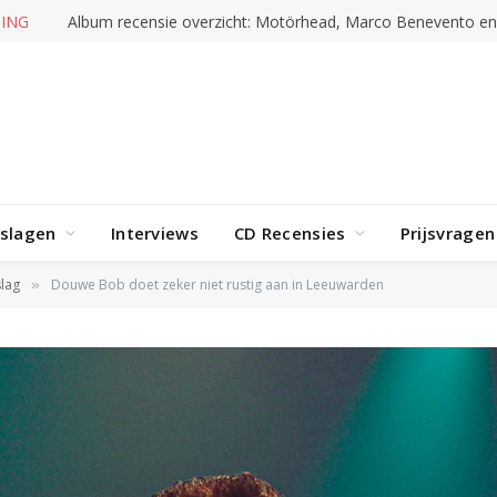
RENDING
Album recensie overzicht: Doro, Marc Amacher en mee
rslagen
Interviews
CD Recensies
Prijsvragen
lag
Douwe Bob doet zeker niet rustig aan in Leeuwarden
»