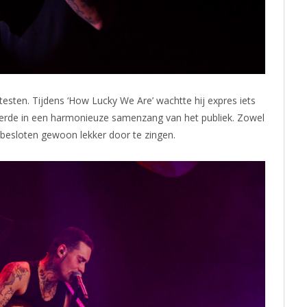
testen. Tijdens ‘How Lucky We Are’ wachtte hij expres iets
eerde in een harmonieuze samenzang van het publiek. Zowel
besloten gewoon lekker door te zingen.