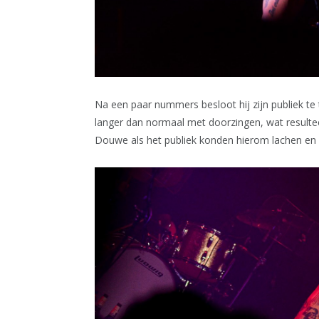
Na een paar nummers besloot hij zijn publiek te 
langer dan normaal met doorzingen, wat result
Douwe als het publiek konden hierom lachen en 