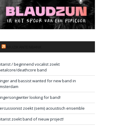
MUZIKANTENBANK
itarist / beginnend vocalist zoekt
etalcore/deathcore band
inger and bassist wanted for new band in
msterdam
ingersongwriter looking for band!
ercussionist zoekt (semi) acoustisch ensemble
itarist zoekt band of nieuw project!