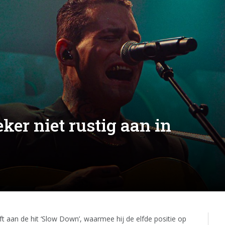
ker niet rustig aan in
t aan de hit ‘Slow Down’, waarmee hij de elfde positie op