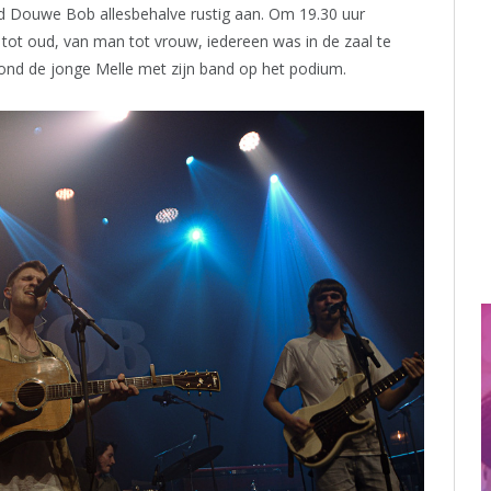
ed Douwe Bob allesbehalve rustig aan. Om 19.30 uur
tot oud, van man tot vrouw, iedereen was in de zaal te
tond de jonge Melle met zijn band op het podium.