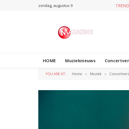
zondag, augustus 9
T
HOME
Muzieknieuws
Concertve
YOU ARE AT:
Home
Muziek
Concertvers
»
»