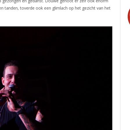
lop gezongen en gedanst. Douwe genoot er zelf ook enorm
uden tanden, toverde ook een glimlach op het gezicht van het