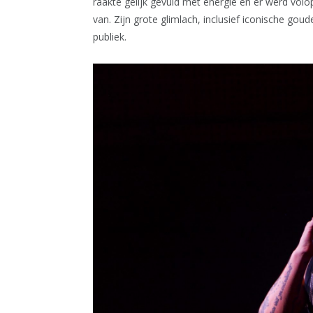
raakte gelijk gevuld met energie en er werd vo
van. Zijn grote glimlach, inclusief iconische go
publiek.