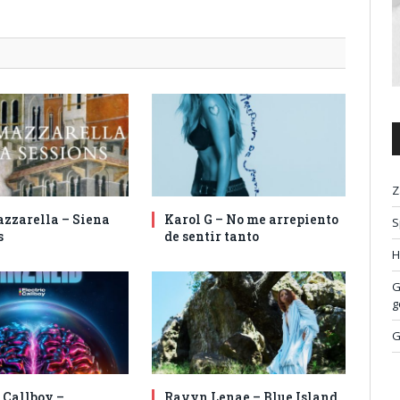
Z
zzarella – Siena
Karol G – No me arrepiento
S
s
de sentir tanto
H
G
g
G
 Callboy –
Ravyn Lenae – Blue Island