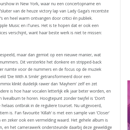
ourshow in New York, waar nu een concertopname en
fsluiter van de heuze victory lap van Lady Gaga’s recentste
en heel warm ontvangen door critici én publiek.
pple Music en iTunes. Het is te hopen dat er ook een
ces verschijnt, want haar beste werk is niet te missen:
fgespeeld, maar dan gemixt op een nieuwe manier, wat
nummers. Dit versterkte het donkere en stripped-back
eer ruimte voor de nummers en de focus op de muziek
beeld ‘Die With A Smile’ getransformeerd door een
lbummix klinkt duidelijk rawer dan ‘Mayhem’ zelf en zet
dere is hoe haar vocalen letterlijk elk jaar beter worden, en
n livealbum te horen. Hoogtepunt zonder twijfel is ‘Don’t
 helaas ontbrak in de reguliere tourset. Nu uitgevoerd,
em is. Fan favourite ‘Killah’ is met een sample van ‘Closer’
n en zeker ook een vermelding waard. Het gehele album is
en, en het camerawerk ondersteunde daarbij deze geweldige