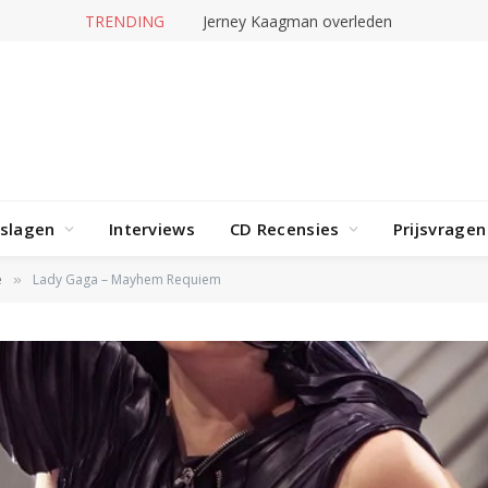
TRENDING
Jerney Kaagman overleden
rslagen
Interviews
CD Recensies
Prijsvragen
e
Lady Gaga – Mayhem Requiem
»