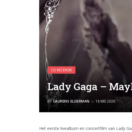
CD RECENSIE
Lady Gaga – Ma
BY
LAURENS ELDERMAN
18 MEI 2026
Het eerste livealbum en concertfilm van Lady Ga