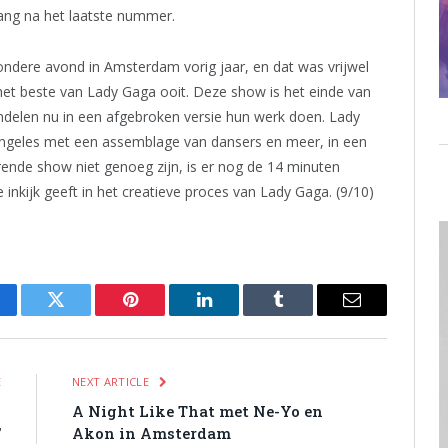
, lang na het laatste nummer.
ondere avond in Amsterdam vorig jaar, en dat was vrijwel
 het beste van Lady Gaga ooit. Deze show is het einde van
mdelen nu in een afgebroken versie hun werk doen. Lady
Angeles met een assemblage van dansers en meer, in een
ende show niet genoeg zijn, is er nog de 14 minuten
 inkijk geeft in het creatieve proces van Lady Gaga. (9/10)
cebook
Twitter
Pinterest
LinkedIn
Tumblr
Email
E
NEXT ARTICLE
l
A Night Like That met Ne-Yo en
’
Akon in Amsterdam