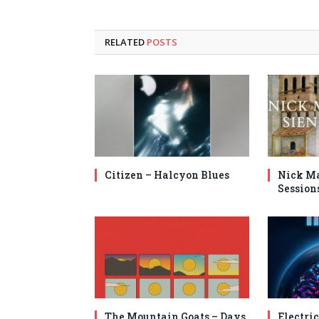
RELATED
POSTS
Citizen – Halcyon Blues
Nick Ma
Session
The Mountain Goats – Days
Electric