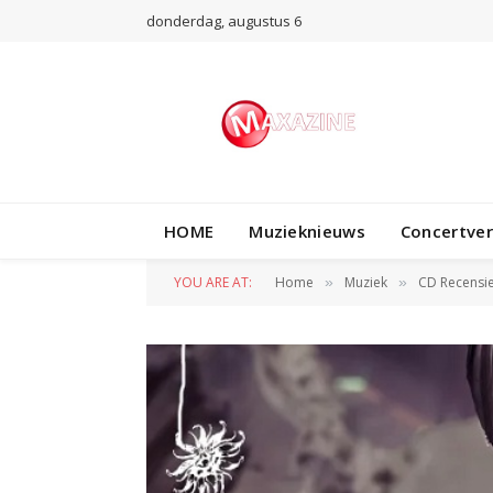
donderdag, augustus 6
HOME
Muzieknieuws
Concertve
YOU ARE AT:
Home
Muziek
CD Recensi
»
»