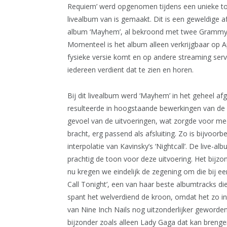
Requiem’ werd opgenomen tijdens een unieke t
livealbum van is gemaakt. Dit is een geweldige a
album ‘Mayhem’, al bekroond met twee Grammy’s 
Momenteel is het album alleen verkrijgbaar op A
fysieke versie komt en op andere streaming servi
iedereen verdient dat te zien en horen.
Bij dit livealbum werd ‘Mayhem’ in het geheel a
resulteerde in hoogstaande bewerkingen van de 
gevoel van de uitvoeringen, wat zorgde voor m
bracht, erg passend als afsluiting. Zo is bijvoor
interpolatie van Kavinsky’s ‘Nightcall’. De live-a
prachtig de toon voor deze uitvoering. Het bijzon
nu kregen we eindelijk de zegening om die bij ee
Call Tonight’, een van haar beste albumtracks die
spant het welverdiend de kroon, omdat het zo inti
van Nine Inch Nails nog uitzonderlijker geworde
bijzonder zoals alleen Lady Gaga dat kan breng