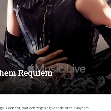
yhem Requiem
ga is een feit, wat een zegening voor de oren. ‘Mayhem