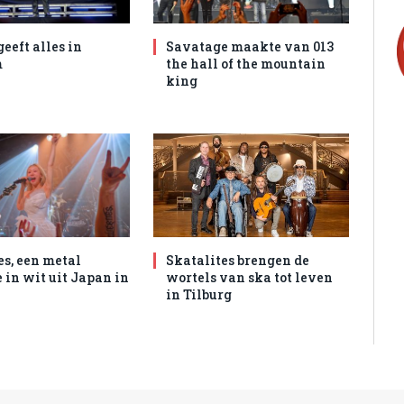
geeft alles in
Savatage maakte van 013
m
the hall of the mountain
king
es, een metal
Skatalites brengen de
 in wit uit Japan in
wortels van ska tot leven
in Tilburg