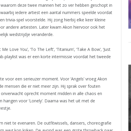
ijk waarom deze twee mannen het zo ver hebben geschopt in
 waarbij iedere artiest een aantal nummers speelde voordat
trivia-spel voorstelde. Hij zong hierbij elke keer kleine
oor andere artiesten. Later kwam Akon hiervoor ook het
lijk wedstrijdje veranderde.
e Love You’, ‘To The Left’, ‘Titanium’, ‘Take A Bow’, ‘Just
b-playlist was er een korte intermissie voordat het tweede
te voor een serieuzer moment. Voor ‘Angels’ vroeg Akon
 mensen die er niet meer zijn. Hij sprak over fouten
 onverwacht oprecht moment midden in alle chaos en
n hangen voor ‘Lonely’. Daarna was het uit met de
estje.
 niet te evenaren. De outfitwissels, dansers, choreografie
ium weg kon kijken. De avond was een grote throwback naar