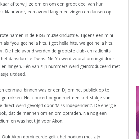
lkaar af terwijl ze om en om een groot deel van hun
ook klaar voor, een avond lang mee zingen en dansen op
grote namen in de R&B-muziekindustrie. Tijdens een mini
s “you got hella hits, I got hella hits, we got hella hits,
ar. De hele avond werden de grootste club- en radiohits
 het dansduo Le Twins. Ne-Yo werd vooral omringd door
 palen hingen. Eén van zijn nummers werd geïntroduceerd met
asje uitdeed.
in en eenmaal binnen was er een DJ om het publiek op te
st getrokken. Het concert begon met een kort stukje van
 direct werd gevolgd door ‘Miss Independent’. De energie
an ook, dat de mannen om en om optraden. Na nog een
ium en was het tijd voor Akon.
’. Ook Akon domineerde gelijk het podium met zijn