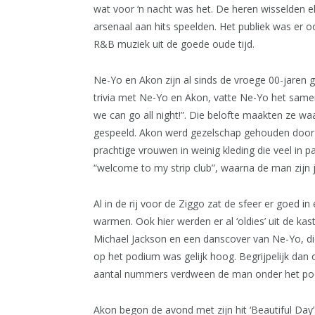
wat voor ‘n nacht was het. De heren wisselden e
arsenaal aan hits speelden. Het publiek was er 
R&B muziek uit de goede oude tijd.
Ne-Yo en Akon zijn al sinds de vroege 00-jaren 
trivia met Ne-Yo en Akon, vatte Ne-Yo het samen al
we can go all night!”. Die belofte maakten ze wa
gespeeld. Akon werd gezelschap gehouden door
prachtige vrouwen in weinig kleding die veel in
“welcome to my strip club”, waarna de man zijn j
Al in de rij voor de Ziggo zat de sfeer er goed 
warmen. Ook hier werden er al ‘oldies’ uit de ka
Michael Jackson en een danscover van Ne-Yo, die
op het podium was gelijk hoog. Begrijpelijk d
aantal nummers verdween de man onder het pod
Akon begon de avond met zijn hit ‘Beautiful Day