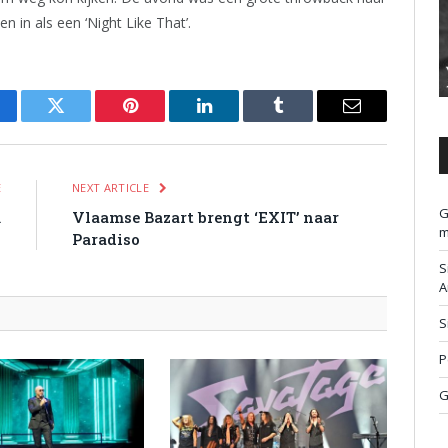
 in als een ‘Night Like That’.
cebook
Twitter
Pinterest
LinkedIn
Tumblr
Email
E
NEXT ARTICLE
G
m
Vlaamse Bazart brengt ‘EXIT’ naar
m
Paradiso
S
A
S
P
G