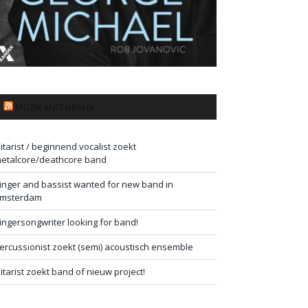
MUZIKANTENBANK
itarist / beginnend vocalist zoekt
etalcore/deathcore band
inger and bassist wanted for new band in
msterdam
ingersongwriter looking for band!
ercussionist zoekt (semi) acoustisch ensemble
itarist zoekt band of nieuw project!