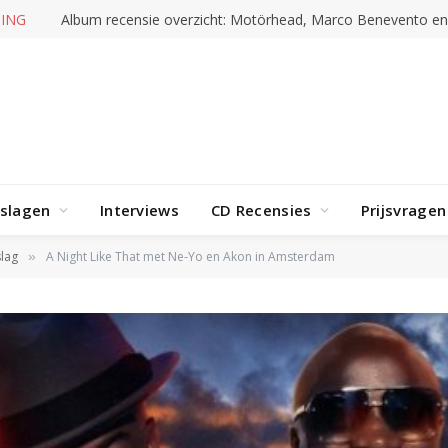
ING
Album recensie overzicht: Motörhead, Marco Benevento e
rslagen
Interviews
CD Recensies
Prijsvragen
lag
A Night Like That met Ne-Yo en Akon in Amsterdam
»