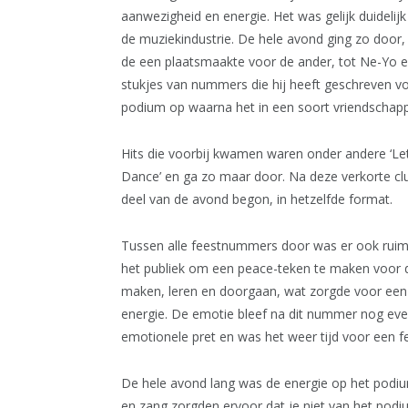
aanwezigheid en energie. Het was gelijk duidel
de muziekindustrie. De hele avond ging zo door,
de een plaatsmaakte voor de ander, tot Ne-Yo een 
stukjes van nummers die hij heeft geschreven v
podium op waarna het in een soort vriendschappe
Hits die voorbij kwamen waren onder andere ‘Let M
Dance’ en ga zo maar door. Na deze verkorte clu
deel van de avond begon, in hetzelfde format.
Tussen alle feestnummers door was er ook ruim
het publiek om een peace-teken te maken voor de
maken, leren en doorgaan, wat zorgde voor een
energie. De emotie bleef na dit nummer nog eve
emotionele pret en was het weer tijd voor een fe
De hele avond lang was de energie op het podium
en zang zorgden ervoor dat je niet van het pod