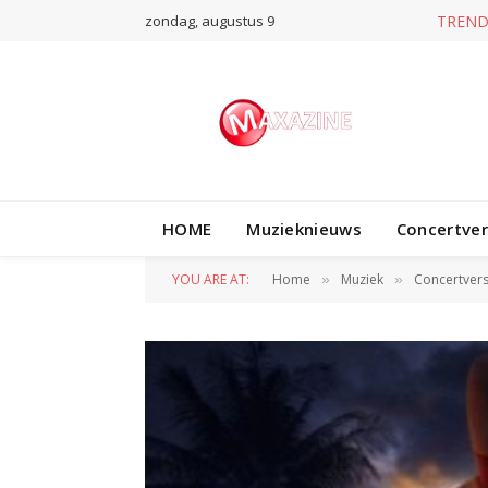
zondag, augustus 9
TREND
HOME
Muzieknieuws
Concertve
YOU ARE AT:
Home
Muziek
Concertvers
»
»