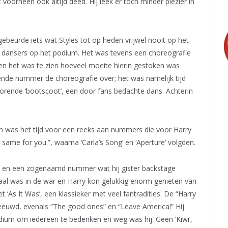
 voorheen ook altijd deed. Hij leek er toch minder plezier in
ebeurde iets wat Styles tot op heden vrijwel nooit op het
 dansers op het podium. Het was tevens een choreografie
 en het was te zien hoeveel moeite hierin gestoken was
gende nummer de choreografie over; het was namelijk tijd
horende ‘bootscoot’, een door fans bedachte dans. Achterin
was het tijd voor een reeks aan nummers die voor Harry
 same for you.”, waarna ‘Carla’s Song’ en ‘Aperture’ volgden.
a’ en een zogenaamd nummer wat hij gister backstage
zaal was in de war en Harry kon gelukkig enorm genieten van
et ‘As It Was’, een klassieker met veel fantradities. De “Harry
eeuwd, evenals “The good ones” en “Leave America!” Hij
dium om iedereen te bedenken en weg was hij. Geen ‘Kiwi’,