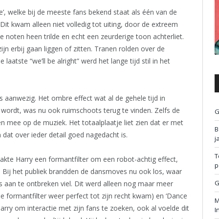
’, welke bij de meeste fans bekend staat als één van de
it kwam alleen niet volledig tot uiting, door de extreem
 noten heen trilde en echt een zeurderige toon achterliet.
 erbij gaan liggen of zitten. Tranen rolden over de
aatste “we’ll be alright” werd het lange tijd stil in het
s aanwezig. Het ombre effect wat al de gehele tijd in
 wordt, was nu ook ruimschoots terug te vinden. Zelfs de
G
 mee op de muziek. Het totaalplaatje liet zien dat er met
B
dat over ieder detail goed nagedacht is.
j
T
pakte Harry een formantfilter om een robot-achtig effect,
p
n. Bij het publiek brandden de dansmoves nu ook los, waar
G
iks aan te ontbreken viel. Dit werd alleen nog maar meer
 de formantfilter weer perfect tot zijn recht kwam) en ‘Dance
M
ry om interactie met zijn fans te zoeken, ook al voelde dit
I