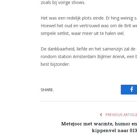
zoals bij vorige shows.
Het was een redelijk plots einde. Er hing weinig
Hoewel het oud en vertrouwd was om de Brit wee
simpele setlist, waar meer uit te halen viel.
De dankbaarheid, liefde en het samenzijn zal d
rondom station Amsterdam Bijlmer ArenA, een be
best bijzonder.
SHARE.
Fa
PREVIOUS ARTICL
Metejoor met warmte, humor e
kippenvel naar 01