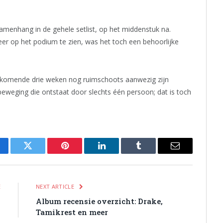
 samenhang in de gehele setlist, op het middenstuk na.
r op het podium te zien, was het toch een behoorlijke
e komende drie weken nog ruimschoots aanwezig zijn
weging die ontstaat door slechts één persoon; dat is toch
cebook
Twitter
Pinterest
LinkedIn
Tumblr
Email
E
NEXT ARTICLE
n
Album recensie overzicht: Drake,
3
Tamikrest en meer