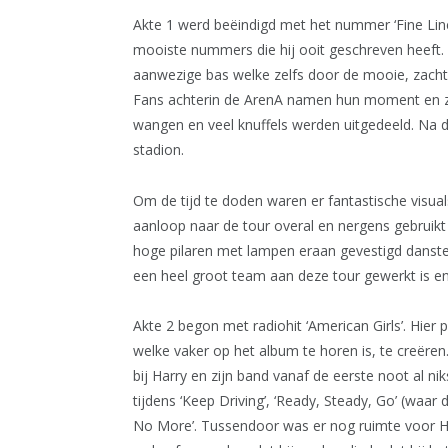
Akte 1 werd beëindigd met het nummer ‘Fine Line
mooiste nummers die hij ooit geschreven heeft. D
aanwezige bas welke zelfs door de mooie, zachte
Fans achterin de ArenA namen hun moment en zijn
wangen en veel knuffels werden uitgedeeld. Na de l
stadion.
Om de tijd te doden waren er fantastische visual
aanloop naar de tour overal en nergens gebruikt
hoge pilaren met lampen eraan gevestigd dansten
een heel groot team aan deze tour gewerkt is en 
Akte 2 begon met radiohit ‘American Girls’. Hier 
welke vaker op het album te horen is, te creëre
bij Harry en zijn band vanaf de eerste noot al n
tijdens ‘Keep Driving’, ‘Ready, Steady, Go’ (waar
No More’. Tussendoor was er nog ruimte voor Har