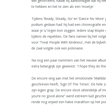
wel geforceerd, nadat hij aankondigde dat hij het
te hebben en het te zien als een ‘moetje’.
Tijdens ‘Ready, Steady, Go’ en ‘Dance No More’ g
podium gedaan had: hij had een choreografie en
waar je ‘u’ tegen kon zeggen. Iedere stap klopte
tijdens de repetities. De fans namen bij het vol
voor ‘Treat People With Kindness’, met de bijbe
de zaal volgde ook een polonaise.
Na nog een paar nummers van het nieuwe album 
extra belangrijk zijn geweest. “I hope they do the
De encore ving aan met het emotionele ‘Matild
geschreven heeft, ‘Sign Of The Times’. De hele 
zijn eigen grap. De encore sloot uiteindelijk af m
you’re no good alone” werd extreem luid geschr
rende nog vrijwel een halve marathon op het po