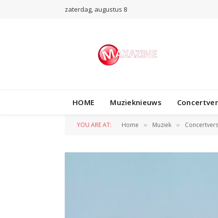
zaterdag, augustus 8
HOME
Muzieknieuws
Concertve
YOU ARE AT:
Home
Muziek
Concertvers
»
»