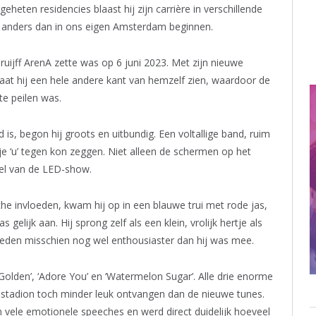
heten residencies blaast hij zijn carrière in verschillende
s anders dan in ons eigen Amsterdam beginnen.
ruijff ArenA zette was op 6 juni 2023. Met zijn nieuwe
 laat hij een hele andere kant van hemzelf zien, waardoor de
te peilen was.
s, begon hij groots en uitbundig. Een voltallige band, ruim
 ‘u’ tegen kon zeggen. Niet alleen de schermen op het
el van de LED-show.
he invloeden, kwam hij op in een blauwe trui met rode jas,
gelijk aan. Hij sprong zelf als een klein, vrolijk hertje als
eden misschien nog wel enthousiaster dan hij was mee.
Golden’, ‘Adore You’ en ‘Watermelon Sugar’. Alle drie enorme
 stadion toch minder leuk ontvangen dan de nieuwe tunes.
ele emotionele speeches en werd direct duidelijk hoeveel