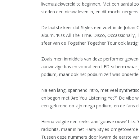
livemuziekwereld te beginnen. Met een aantal zoge
steden een nieuw leven in, en dit mocht nergen
De laatste keer dat Styles een voet in de Johan C
album, ‘Kiss All The Time. Disco, Occassionally’,
sfeer van de Together Together Tour ook lastig 
Zoals men inmiddels van deze performer gewend i
aanwezige bas en vooral een LED-scherm waar je
podium, maar ook het podium zelf was onderde
Na een lang, spannend intro, met veel synthetisc
en begon met ‘Are You Listening Yet?’. De vibe was 
een gek rond op zijn mega podium, en de fans d
Hierna volgde een reeks aan ‘gouwe ouwe’ hits: ‘
radiohits, maar in het Harry Styles-omgetoverde
Tussen deze nummers door kwam de eerste van v