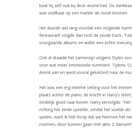
baat hij zelf ook bij deze avond had. De dankb
was voelbaar op een manier als nooit tevoren.
Het duurde wel lang voordat een volgende numm
Restaurant’ volgde dan toch de zesde track, ‘Tas
voorgaande albums en welke een echte meezinger
Ook al draaide het samenzijn volgens Styles v
voor wat meer emotionele nummers. Tijdens ‘Co
ArenA aan en werd vooral geluisterd naar de muz
Het was een erg intieme setting voor het immen
plaats achter de piano; de kracht in Harry’s st
eindelijk goed naar boven. Harry vervolgde: “He
richting het einde speelde, omdat het voelde als
spelen, want ik heb hoop dat we hiermee het nie
noemen, door kunnen gaan met akte 2: dansen!