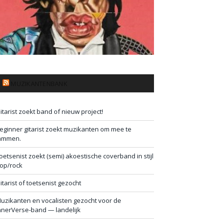
MUZIKANTENBANK
itarist zoekt band of nieuw project!
eginner gitarist zoekt muzikanten om mee te
ammen.
oetsenist zoekt (semi) akoestische coverband in stijl
op/rock
itarist of toetsenist gezocht
uzikanten en vocalisten gezocht voor de
nnerVerse-band — landelijk