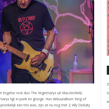
Z
 Engelse rock duo The Virginmarys uit Macclesfield,
S
marys ligt in punk en grunge. Hun debuutalbum ‘King of
H
ronkelijk een trio was, zijn ze nu nog met 2; Ally Dickaty