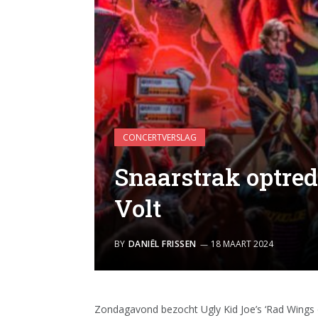
CONCERTVERSLAG
Snaarstrak optred
Volt
BY
DANIËL FRISSEN
18 MAART 2024
Zondagavond bezocht Ugly Kid Joe’s ‘Rad Wings o