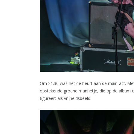
Om 21.30 was het de beurt aan de main-act. Me
opstekende groene mannetje, die op de album c
figureert als vrijheidsbeeld.