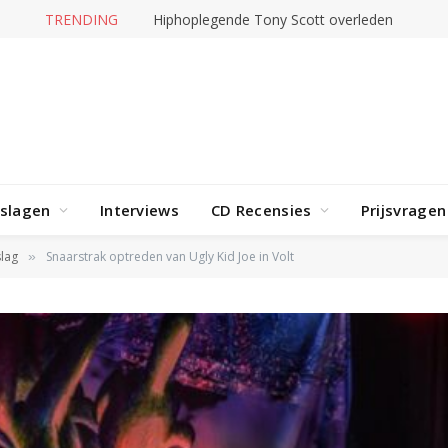
TRENDING
Jerney Kaagman overleden
rslagen
Interviews
CD Recensies
Prijsvragen
lag
Snaarstrak optreden van Ugly Kid Joe in Volt
»