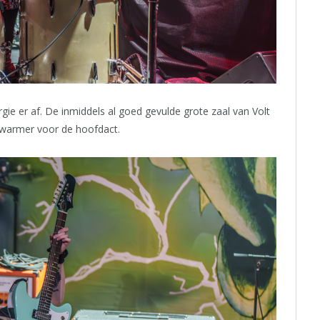
e er af. De inmiddels al goed gevulde grote zaal van Volt
pwarmer voor de hoofdact.