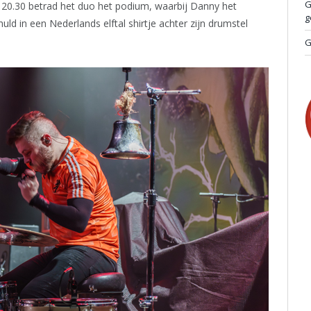
G
 20.30 betrad het duo het podium, waarbij Danny het
g
huld in een Nederlands elftal shirtje achter zijn drumstel
G