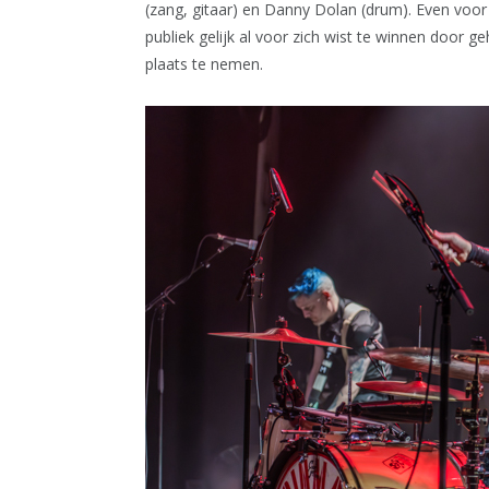
(zang, gitaar) en Danny Dolan (drum). Even voor
publiek gelijk al voor zich wist te winnen door ge
plaats te nemen.