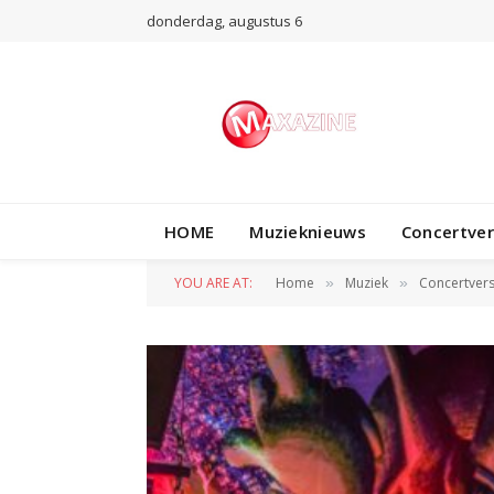
donderdag, augustus 6
HOME
Muzieknieuws
Concertve
YOU ARE AT:
Home
Muziek
Concertvers
»
»