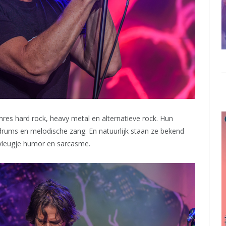
res hard rock, heavy metal en alternatieve rock. Hun
 drums en melodische zang. En natuurlijk staan ze bekend
vleugje humor en sarcasme.