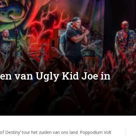
en van Ugly Kid Joe in
f Destiny’ tour het zuiden van ons land. Poppodium Volt