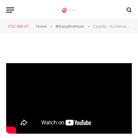
@ENJOYTHISMUSIC
Cxssidy – As Above, So Below
YOU ARE AT:
Home
@Enjoythismusic
Cxssidy – As Above, So Below
»
»
BY
WIL WANDER
8 JANUARI 2024