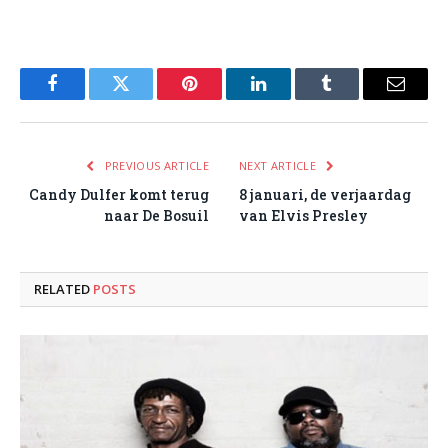
Facebook
Twitter
Pinterest
LinkedIn
Tumblr
Email
PREVIOUS ARTICLE
NEXT ARTICLE
Candy Dulfer komt terug
8 januari, de verjaardag
naar De Bosuil
van Elvis Presley
RELATED
POSTS