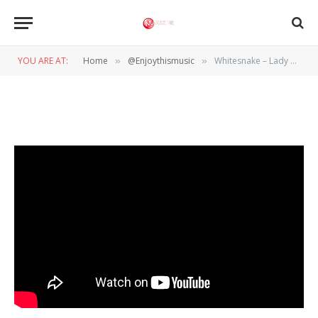
Whitesnake – Lady Double
Dealer
YOU ARE AT:
Home
@Enjoythismusic
Whitesnake – Lady Double Dealer
»
»
BY
WIL WANDER
22 DECEMBER 2023