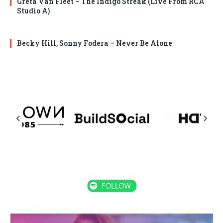
Greta Van Fleet – The Indigo Streak (Live From RCA
Studio A)
Becky Hill, Sonny Fodera – Never Be Alone