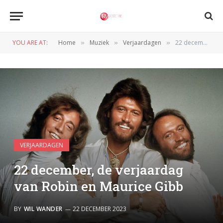
YOU ARE AT:
Home
Muziek
Verjaardagen
22 december, de verjaardag van Robin en Maurice Gibb
»
»
»
VERJAARDAGEN
22 december, de verjaardag
van Robin en Maurice Gibb
BY
WIL WANDER
22 DECEMBER 2023