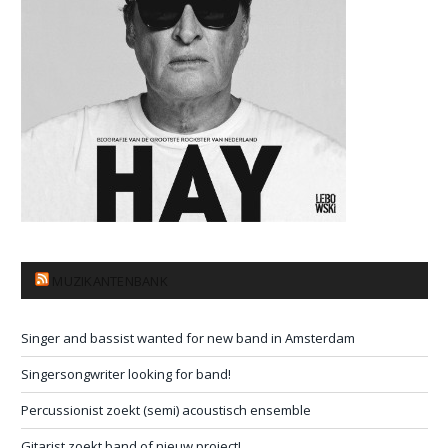
MUZIKANTENBANK
Singer and bassist wanted for new band in Amsterdam
Singersongwriter looking for band!
Percussionist zoekt (semi) acoustisch ensemble
Gitarist zoekt band of nieuw project!