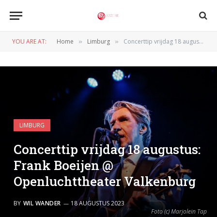
YOU ARE AT:
Home
Limburg
Concerttip vrijdag 18 augustus: Frank Boeijen @ Openluchttheater Valkenburg
»
»
LIMBURG
Concerttip vrijdag 18 augustus:
Frank Boeijen @
Openluchttheater Valkenburg
BY
WIL WANDER
18 AUGUSTUS 2023
Foto (c) Marjolein Tap