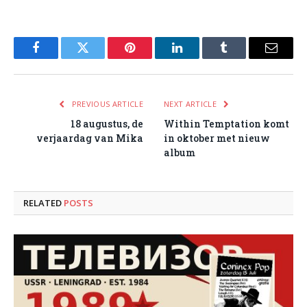
Facebook
Twitter
Pinterest
LinkedIn
Tumblr
Email
PREVIOUS ARTICLE
NEXT ARTICLE
18 augustus, de
Within Temptation komt
verjaardag van Mika
in oktober met nieuw
album
RELATED
POSTS