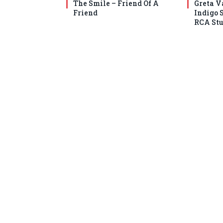
The Smile – Friend Of A
Greta V
Friend
Indigo 
RCA Stu