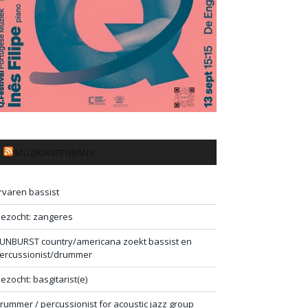
MUZIKANTENBANK
rvaren bassist
ezocht: zangeres
UNBURST country/americana zoekt bassist en
ercussionist/drummer
ezocht: basgitarist(e)
rummer / percussionist for acoustic jazz group