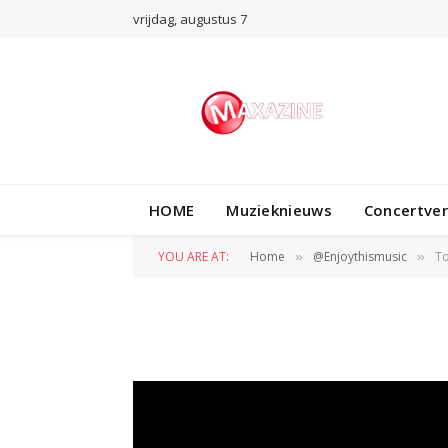
vrijdag, augustus 7
@ENJOYTHISMUSIC
HOME
Muzieknieuws
Concertve
Toosii – Favorite
YOU ARE AT:
Home
@Enjoythismusic
To
»
»
BY
WIL WANDER
1 APRIL 2023