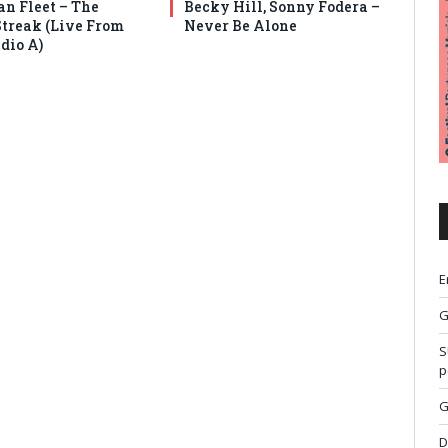
an Fleet – The
Becky Hill, Sonny Fodera –
Streak (Live From
Never Be Alone
dio A)
E
G
S
p
G
D