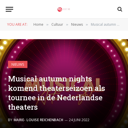
YOU ARE AT:
Home
Cultuur
Nieuws
Musical autumn nights komend theaterseizoen als tournee in de Nederlandse theaters
»
»
»
NIEUWS
Musical autumn nights
komend theaterseizoen als
tournee in de Nederlandse
theaters
BY
MARIE- LOUISE REICHENBACH
24 JUNI 2022