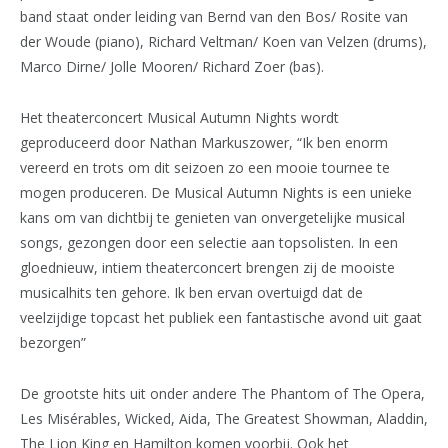
band staat onder leiding van Bernd van den Bos/ Rosite van
der Woude (piano), Richard Veltman/ Koen van Velzen (drums),
Marco Dirne/ Jolle Mooren/ Richard Zoer (bas).
Het theaterconcert Musical Autumn Nights wordt
geproduceerd door Nathan Markuszower, “Ik ben enorm
vereerd en trots om dit seizoen zo een mooie tournee te
mogen produceren. De Musical Autumn Nights is een unieke
kans om van dichtbij te genieten van onvergetelijke musical
songs, gezongen door een selectie aan topsolisten. In een
gloednieuw, intiem theaterconcert brengen zij de mooiste
musicalhits ten gehore. Ik ben ervan overtuigd dat de
veelzijdige topcast het publiek een fantastische avond uit gaat
bezorgen”
De grootste hits uit onder andere The Phantom of The Opera,
Les Misérables, Wicked, Aida, The Greatest Showman, Aladdin,
The Lion King en Hamilton komen voorbij. Ook het