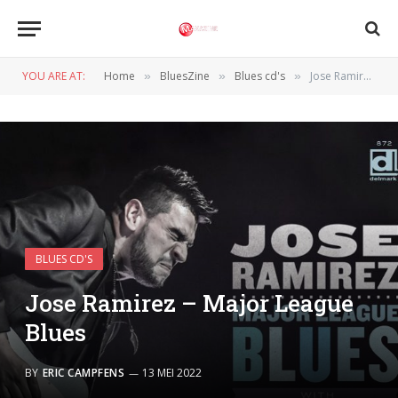
YOU ARE AT:
Home
BluesZine
Blues cd's
Jose Ramirez – Major League Blues
»
»
»
BLUES CD'S
Jose Ramirez – Major League
Blues
BY
ERIC CAMPFENS
13 MEI 2022