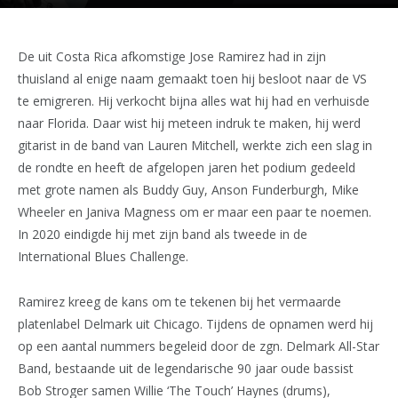
De uit Costa Rica afkomstige Jose Ramirez had in zijn
thuisland al enige naam gemaakt toen hij besloot naar de VS
te emigreren. Hij verkocht bijna alles wat hij had en verhuisde
naar Florida. Daar wist hij meteen indruk te maken, hij werd
gitarist in de band van Lauren Mitchell, werkte zich een slag in
de rondte en heeft de afgelopen jaren het podium gedeeld
met grote namen als Buddy Guy, Anson Funderburgh, Mike
Wheeler en Janiva Magness om er maar een paar te noemen.
In 2020 eindigde hij met zijn band als tweede in de
International Blues Challenge.
Ramirez kreeg de kans om te tekenen bij het vermaarde
platenlabel Delmark uit Chicago. Tijdens de opnamen werd hij
op een aantal nummers begeleid door de zgn. Delmark All-Star
Band, bestaande uit de legendarische 90 jaar oude bassist
Bob Stroger samen Willie ‘The Touch’ Haynes (drums),