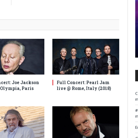
s
ncert: Joe Jackson
Full Concert: Pearl Jam
’Olympia, Paris
live @ Rome, Italy (2018)
C
m
m
E