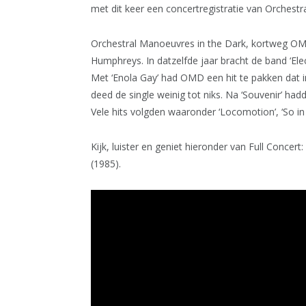
met dit keer een concertregistratie van Orchestr
Orchestral Manoeuvres in the Dark, kortweg OM
Humphreys. In datzelfde jaar bracht de band ‘Elec
Met ‘Enola Gay’ had OMD een hit te pakken dat in
deed de single weinig tot niks. Na ‘Souvenir’ had
Vele hits volgden waaronder ‘Locomotion’, ‘So in L
Kijk, luister en geniet hieronder van Full Conce
(1985).