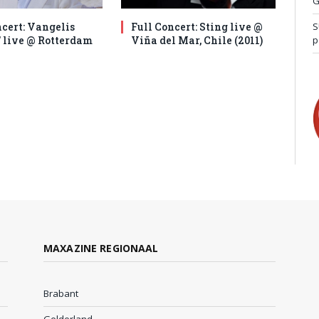
G
ncert: Vangelis
Full Concert: Sting live @
S
’ live @ Rotterdam
Viña del Mar, Chile (2011)
p
MAXAZINE REGIONAAL
Brabant
Gelderland