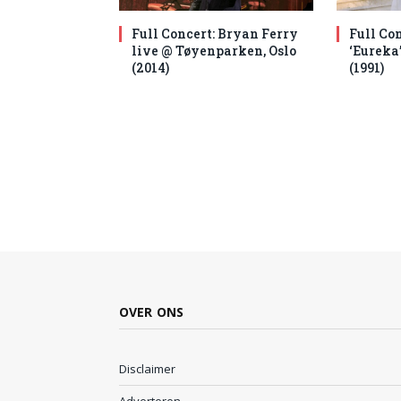
Full Concert: Bryan Ferry
Full Co
live @ Tøyenparken, Oslo
‘Eureka
(2014)
(1991)
OVER ONS
Disclaimer
Adverteren