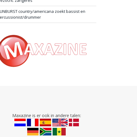
ezocht: zangeres
UNBURST country/americana zoekt bassist en
ercussionist/drummer
Maxazine is er ook in andere talen: