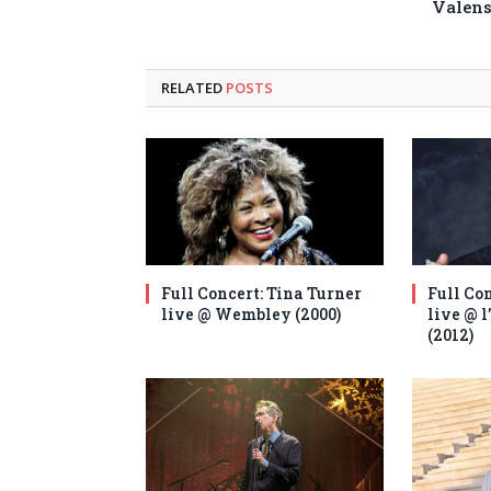
Valen
RELATED
POSTS
Full Concert: Tina Turner
Full Co
live @ Wembley (2000)
live @ l
(2012)