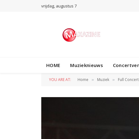
vrijdag, augustus 7
HOME
Muzieknieuws
Concertve
YOU ARE AT:
Home
Muziek
Full Concert
»
»