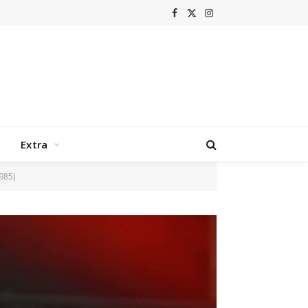
Facebook
X
Instagram
(Twitter)
Extra
985)