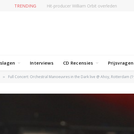
TRENDING
Hit-producer William Orbit overleden
rslagen
Interviews
CD Recensies
Prijsvragen
Full Concert: Orchestral Manoeuvres in the Dark live @ Ahoy, Rotterdam (1
»