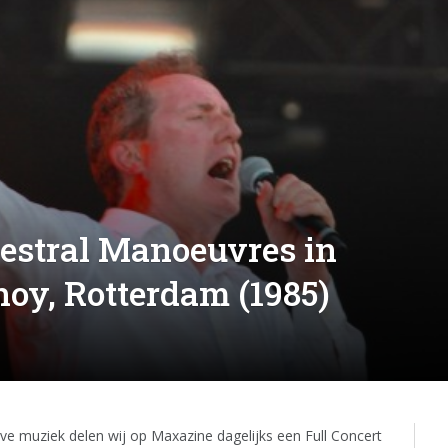
hestral Manoeuvres in
hoy, Rotterdam (1985)
ive muziek delen wij op Maxazine dagelijks een Full Concert