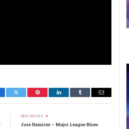
cebook
Twitter
Pinterest
LinkedIn
Tumblr
Email
E
NEXT ARTICLE
e
Jose Ramirez – Major League Blues