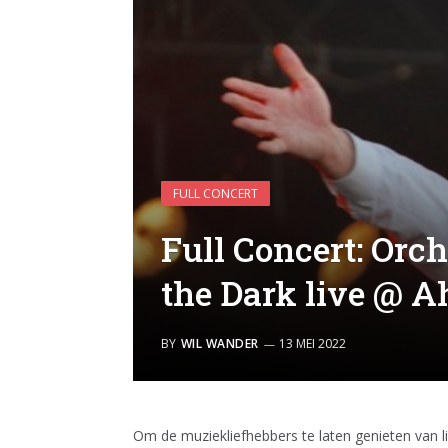
FULL CONCERT
Full Concert: Orc
the Dark live @ A
BY
WIL WANDER
13 MEI 2022
Om de muziekliefhebbers te laten genieten van l