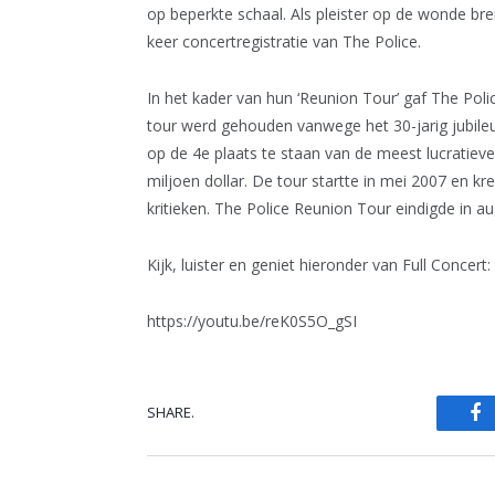
op beperkte schaal. Als pleister op de wonde bre
keer concertregistratie van The Police.
In het kader van hun ‘Reunion Tour’ gaf The Pol
tour werd gehouden vanwege het 30-jarig jubil
op de 4e plaats te staan van de meest lucratiev
miljoen dollar. De tour startte in mei 2007 en kr
kritieken. The Police Reunion Tour eindigde in 
Kijk, luister en geniet hieronder van Full Concer
https://youtu.be/reK0S5O_gSI
SHARE.
Fa