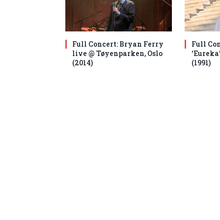
Full Concert: Bryan Ferry
Full Co
live @ Tøyenparken, Oslo
‘Eureka
(2014)
(1991)