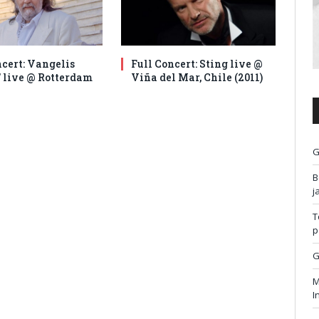
ncert: Vangelis
Full Concert: Sting live @
’ live @ Rotterdam
Viña del Mar, Chile (2011)
G
B
j
T
p
G
M
I