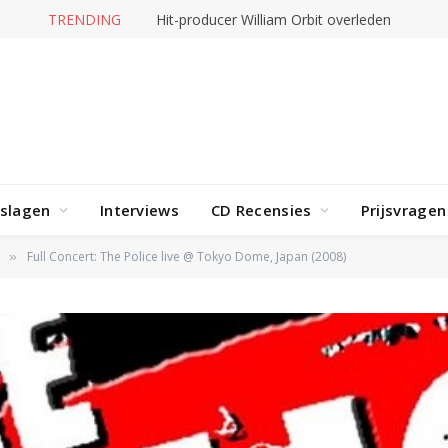
TRENDING
Hit-producer William Orbit overleden
rslagen
Interviews
CD Recensies
Prijsvragen
Full Concert: The Police live @ Tokyo Dome, Japan (2008)
»