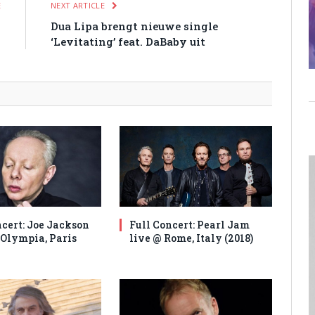
E
NEXT ARTICLE
g
Dua Lipa brengt nieuwe single
‘Levitating’ feat. DaBaby uit
ncert: Joe Jackson
Full Concert: Pearl Jam
’Olympia, Paris
live @ Rome, Italy (2018)