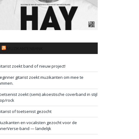
MUZIKANTENBANK
itarist zoekt band of nieuw project!
eginner gitarist zoekt muzikanten om mee te
ammen.
oetsenist zoekt (semi) akoestische coverband in stijl
op/rock
itarist of toetsenist gezocht
uzikanten en vocalisten gezocht voor de
nnerVerse-band — landelijk