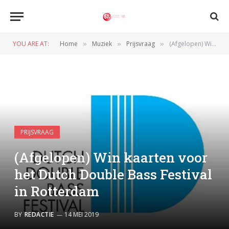
YOU ARE AT:
Home
Muziek
Prijsvraag
(Afgelopen) Win kaarten voor het Dutch Double Bass Festival in Rotterdam
»
»
»
PRIJSVRAAG
(Afgelopen) Win kaarten voor
het Dutch Double Bass Festival
in Rotterdam
BY
REDACTIE
14 MEI 2019