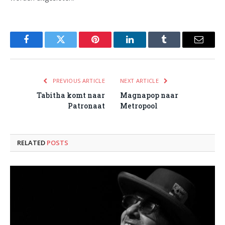
Facebook
Twitter
Pinterest
LinkedIn
Tumblr
Email
PREVIOUS ARTICLE
NEXT ARTICLE
Tabitha komt naar
Magnapop naar
Patronaat
Metropool
RELATED
POSTS