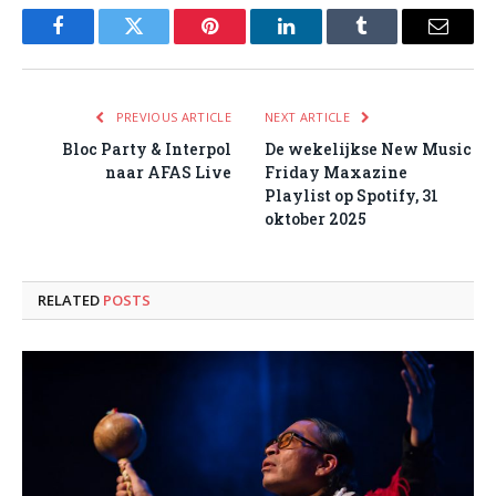
Facebook
Twitter
Pinterest
LinkedIn
Tumblr
Email
PREVIOUS ARTICLE
NEXT ARTICLE
Bloc Party & Interpol
De wekelijkse New Music
naar AFAS Live
Friday Maxazine
Playlist op Spotify, 31
oktober 2025
RELATED
POSTS