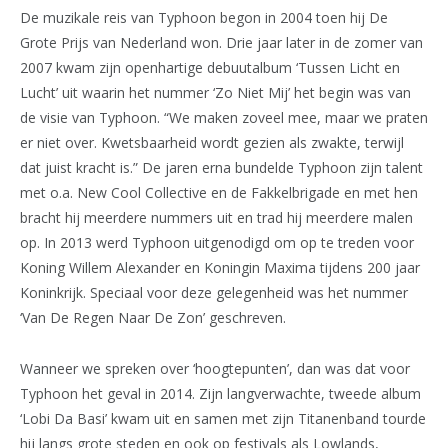
De muzikale reis van Typhoon begon in 2004 toen hij De
Grote Prijs van Nederland won. Drie jaar later in de zomer van
2007 kwam zijn openhartige debuutalbum ‘Tussen Licht en
Lucht’ uit waarin het nummer ‘Zo Niet Mij’ het begin was van
de visie van Typhoon. “We maken zoveel mee, maar we praten
er niet over. Kwetsbaarheid wordt gezien als zwakte, terwijl
dat juist kracht is.” De jaren erna bundelde Typhoon zijn talent
met o.a. New Cool Collective en de Fakkelbrigade en met hen
bracht hij meerdere nummers uit en trad hij meerdere malen
op. In 2013 werd Typhoon uitgenodigd om op te treden voor
Koning Willem Alexander en Koningin Maxima tijdens 200 jaar
Koninkrijk. Speciaal voor deze gelegenheid was het nummer
‘Van De Regen Naar De Zon’ geschreven.
Wanneer we spreken over ‘hoogtepunten’, dan was dat voor
Typhoon het geval in 2014. Zijn langverwachte, tweede album
‘Lobi Da Basi’ kwam uit en samen met zijn Titanenband tourde
hij langs grote steden en ook op festivals als Lowlands,