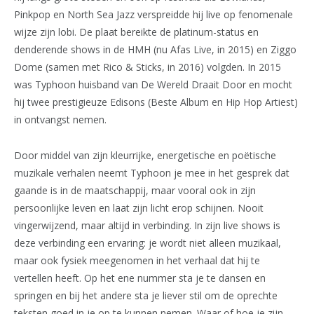
Pinkpop en North Sea Jazz verspreidde hij live op fenomenale
wijze zijn lobi. De plaat bereikte de platinum-status en
denderende shows in de HMH (nu Afas Live, in 2015) en Ziggo
Dome (samen met Rico & Sticks, in 2016) volgden. In 2015
was Typhoon huisband van De Wereld Draait Door en mocht
hij twee prestigieuze Edisons (Beste Album en Hip Hop Artiest)
in ontvangst nemen.
Door middel van zijn kleurrijke, energetische en poëtische
muzikale verhalen neemt Typhoon je mee in het gesprek dat
gaande is in de maatschappij, maar vooral ook in zijn
persoonlijke leven en laat zijn licht erop schijnen. Nooit
vingerwijzend, maar altijd in verbinding. In zijn live shows is
deze verbinding een ervaring: je wordt niet alleen muzikaal,
maar ook fysiek meegenomen in het verhaal dat hij te
vertellen heeft. Op het ene nummer sta je te dansen en
springen en bij het andere sta je liever stil om de oprechte
teksten goed in je op te kunnen nemen. Waar of hoe je zijn