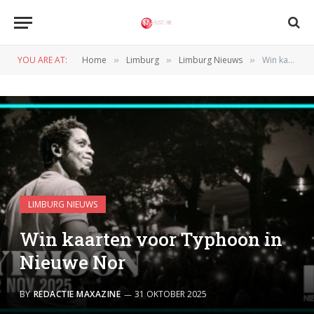
YOU ARE AT:
Home
Limburg
Limburg Nieuws
Win kaarten voor Typhoon in Nieuwe Nor
»
»
»
LIMBURG NIEUWS
Win kaarten voor Typhoon in
Nieuwe Nor
BY
REDACTIE MAXAZINE
31 OKTOBER 2025