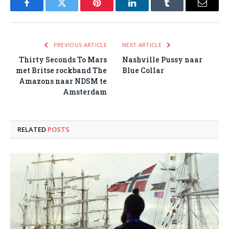
Facebook
Twitter
Pinterest
LinkedIn
Tumblr
Email
PREVIOUS ARTICLE
NEXT ARTICLE
Thirty Seconds To Mars
Nashville Pussy naar
met Britse rockband The
Blue Collar
Amazons naar NDSM te
Amsterdam
RELATED
POSTS