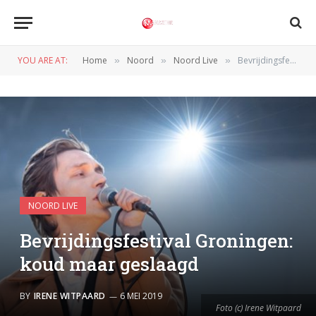
YOU ARE AT:
Home
Noord
Noord Live
Bevrijdingsfestival Groningen: koud maar geslaagd
»
»
»
NOORD LIVE
Bevrijdingsfestival Groningen:
koud maar geslaagd
BY
IRENE WITPAARD
6 MEI 2019
Foto (c) Irene Witpaard