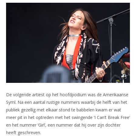
De volgende artiest op het hoofdpodium was de Amerikaanse
Syml. Na een aantal rustige nummers waarbij de helft van het
publiek gezellig met elkaar stond te babbelen kwam er wat
meer pit in het optreden met het swingende ‘I Can’t Break Free’
en het nummer ‘Girl’, een nummer dat hij over zijn dochter
heeft geschreven.