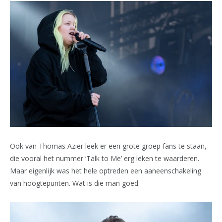
Ook van Thomas Azier leek er een grote groep fans te staan,
die vooral het nummer ‘Talk to Me’ erg leken te waarderen.
Maar eigenlijk was het hele optreden een aaneenschakeling
van hoogtepunten. Wat is die man goed.