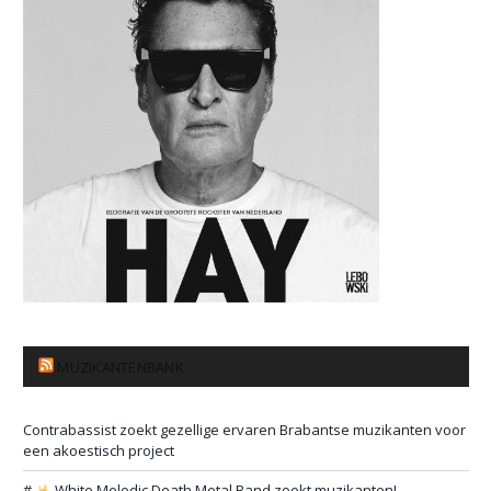
MUZIKANTENBANK
Contrabassist zoekt gezellige ervaren Brabantse muzikanten voor
een akoestisch project
#
White Melodic Death Metal Band zoekt muzikanten!