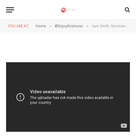
Sam Smith, Normani –
Dancing With A Stranger
YOU ARE AT:
Home
@Enjoythismusic
Sam Smith, Normani – Dancing With A Stranger
»
»
BY
WIL WANDER
21 JANUARI 2019