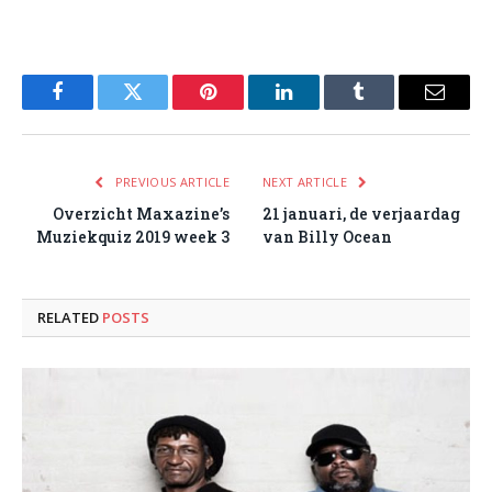
Facebook
Twitter
Pinterest
LinkedIn
Tumblr
Email
PREVIOUS ARTICLE
NEXT ARTICLE
Overzicht Maxazine’s
21 januari, de verjaardag
Muziekquiz 2019 week 3
van Billy Ocean
RELATED
POSTS