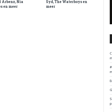
 Arbenz, Nia
Syd, The Waterboys en
s en meer
meer
C
m
m
E
G
S
p