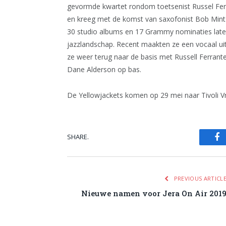
gevormde kwartet rondom toetsenist Russel Ferra
en kreeg met de komst van saxofonist Bob Mintze
30 studio albums en 17 Grammy nominaties later,
jazzlandschap. Recent maakten ze een vocaal u
ze weer terug naar de basis met Russell Ferrant
Dane Alderson op bas.
De Yellowjackets komen op 29 mei naar Tivoli Vr
SHARE.
Fa
PREVIOUS ARTICL
Nieuwe namen voor Jera On Air 201