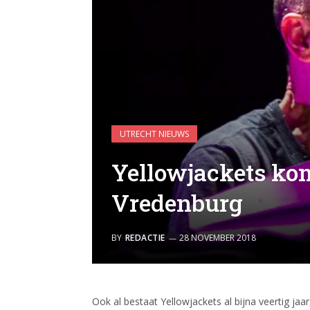
UTRECHT NIEUWS
Yellowjackets ko
Vredenburg
BY
REDACTIE
28 NOVEMBER 2018
Ook al bestaat Yellowjackets al bijna veertig jaa