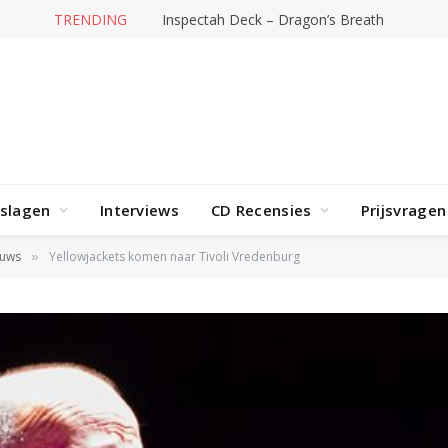
TRENDING
Inspectah Deck – Dragon’s Breath
rslagen
Interviews
CD Recensies
Prijsvragen
euws
Yellowjackets komen naar Tivoli Vredenburg
»