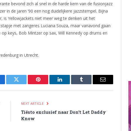
nte bevond zich al snel in de harde kern van de fusionjazz
r in de jaren ’90 een nog duidelijkere jazzstempel. Bijna
 is Yellowjackets niet meer weg te denken uit het
itstapje met zangeres Luciana Souza, maar vanavond gaan
e op keys, Bob Mintzer op sax, Will Kennedy op drums en
edenburg in Utrecht.
cebook
Twitter
Pinterest
LinkedIn
Tumblr
Email
E
NEXT ARTICLE
9
Tiësto exclusief naar Don’t Let Daddy
Know