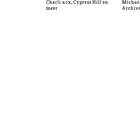
Charli xcx, Cypress Hill en
Michael
meer
Archive