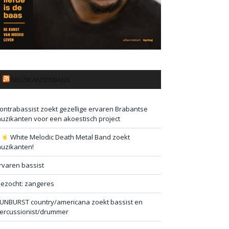
MUZIKANTENBANK
ontrabassist zoekt gezellige ervaren Brabantse
uzikanten voor een akoestisch project
#
White Melodic Death Metal Band zoekt
uzikanten!
rvaren bassist
ezocht: zangeres
UNBURST country/americana zoekt bassist en
ercussionist/drummer