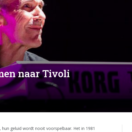
men naar Tivoli
r, hun geluid wordt nooit voorspelbaar. Het in 1981