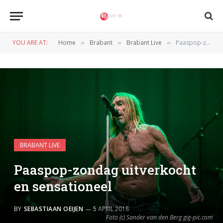
YOU ARE AT:
Home
Brabant
Brabant Live
Paaspop-zondag uitverkocht en sensationeel
»
»
»
BRABANT LIVE
Paaspop-zondag uitverkocht
en sensationeel
BY
SEBASTIAAN OEIJEN
5 APRIL 2018
Foto (c) Sander van den Berg gig-pic.com