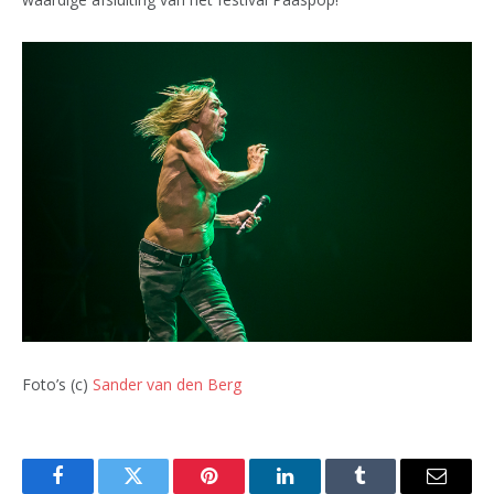
Foto’s (c)
Sander van den Berg
Facebook
Twitter
Pinterest
LinkedIn
Tumblr
Email