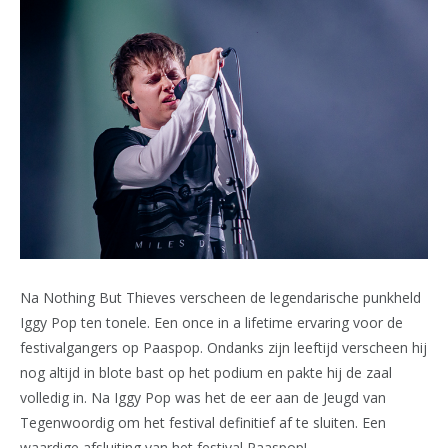
Na Nothing But Thieves verscheen de legendarische punkheld
Iggy Pop ten tonele. Een once in a lifetime ervaring voor de
festivalgangers op Paaspop. Ondanks zijn leeftijd verscheen hij
nog altijd in blote bast op het podium en pakte hij de zaal
volledig in. Na Iggy Pop was het de eer aan de Jeugd van
Tegenwoordig om het festival definitief af te sluiten. Een
waardige afsluiting van het festival Paaspop!