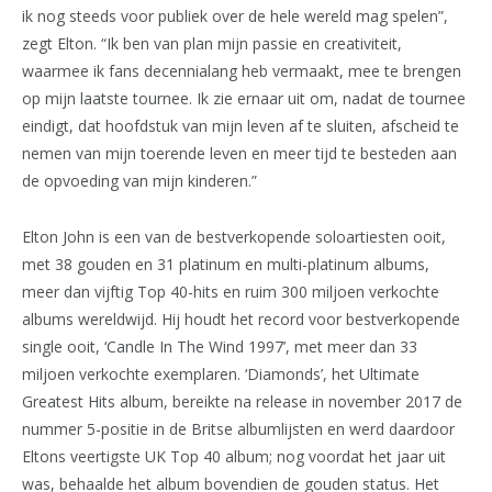
ik nog steeds voor publiek over de hele wereld mag spelen”,
zegt Elton. “Ik ben van plan mijn passie en creativiteit,
waarmee ik fans decennialang heb vermaakt, mee te brengen
op mijn laatste tournee. Ik zie ernaar uit om, nadat de tournee
eindigt, dat hoofdstuk van mijn leven af te sluiten, afscheid te
nemen van mijn toerende leven en meer tijd te besteden aan
de opvoeding van mijn kinderen.”
Elton John is een van de bestverkopende soloartiesten ooit,
met 38 gouden en 31 platinum en multi-platinum albums,
meer dan vijftig Top 40-hits en ruim 300 miljoen verkochte
albums wereldwijd. Hij houdt het record voor bestverkopende
single ooit, ‘Candle In The Wind 1997’, met meer dan 33
miljoen verkochte exemplaren. ‘Diamonds’, het Ultimate
Greatest Hits album, bereikte na release in november 2017 de
nummer 5-positie in de Britse albumlijsten en werd daardoor
Eltons veertigste UK Top 40 album; nog voordat het jaar uit
was, behaalde het album bovendien de gouden status. Het