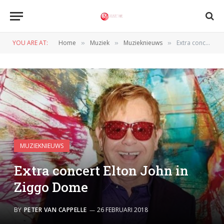
YOU ARE AT:
Home
Muziek
Muzieknieuws
Extra concert Elton John in Ziggo Dome
»
»
»
MUZIEKNIEUWS
Extra concert Elton John in
Ziggo Dome
BY
PETER VAN CAPPELLE
26 FEBRUARI 2018