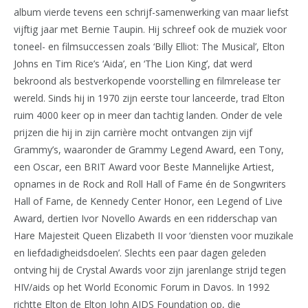
album vierde tevens een schrijf-samenwerking van maar liefst
vijftig jaar met Bernie Taupin. Hij schreef ook de muziek voor
toneel- en filmsuccessen zoals ‘Billy Elliot: The Musical’, Elton
Johns en Tim Rice’s ‘Aida’, en ‘The Lion King’, dat werd
bekroond als bestverkopende voorstelling en filmrelease ter
wereld. Sinds hij in 1970 zijn eerste tour lanceerde, trad Elton
ruim 4000 keer op in meer dan tachtig landen. Onder de vele
prijzen die hij in zijn carrière mocht ontvangen zijn vijf
Grammy’s, waaronder de Grammy Legend Award, een Tony,
een Oscar, een BRIT Award voor Beste Mannelijke Artiest,
opnames in de Rock and Roll Hall of Fame én de Songwriters
Hall of Fame, de Kennedy Center Honor, een Legend of Live
Award, dertien Ivor Novello Awards en een ridderschap van
Hare Majesteit Queen Elizabeth II voor ‘diensten voor muzikale
en liefdadigheidsdoelen’. Slechts een paar dagen geleden
ontving hij de Crystal Awards voor zijn jarenlange strijd tegen
HIV/aids op het World Economic Forum in Davos. In 1992
richtte Elton de Elton John AIDS Foundation op, die