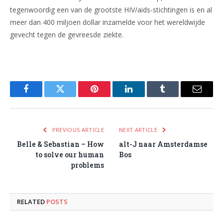
tegenwoordig een van de grootste HIV/aids-stichtingen is en al
meer dan 400 miljoen dollar inzamelde voor het wereldwijde
gevecht tegen de gevreesde ziekte.
Facebook
Twitter
Pinterest
LinkedIn
Tumblr
Email
PREVIOUS ARTICLE
NEXT ARTICLE
Belle & Sebastian – How
alt-J naar Amsterdamse
to solve our human
Bos
problems
RELATED
POSTS