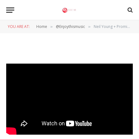
Neil Young + Promise of the
Real – Children of Destiny
YOU ARE AT:
Home
@Enjoythismusic
Neil Young + Promise of the Real – Children of Destiny
»
»
BY
NORMAN VAN DEN WILDENBERG
14 JULI 2017