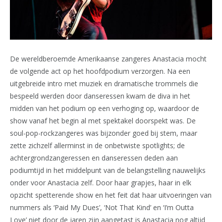
De wereldberoemde Amerikaanse zangeres Anastacia mocht
de volgende act op het hoofdpodium verzorgen. Na een
uitgebreide intro met muziek en dramatische trommels die
bespeeld werden door danseressen kwam de diva in het
midden van het podium op een verhoging op, waardoor de
show vanaf het begin al met spektakel doorspekt was. De
soul-pop-rockzangeres was bijzonder goed bij stem, maar
zette zichzelf allerminst in de onbetwiste spotlights; de
achtergrondzangeressen en danseressen deden aan
podiumtijd in het middelpunt van de belangstelling nauwelijks
onder voor Anastacia zelf. Door haar grapjes, haar in elk
opzicht spetterende show en het feit dat haar uitvoeringen van
nummers als ‘Paid My Dues’, ‘Not That Kind’ en ‘I’m Outta
Love’ niet door de jaren zijn aangetast is Anastacia nog altijd