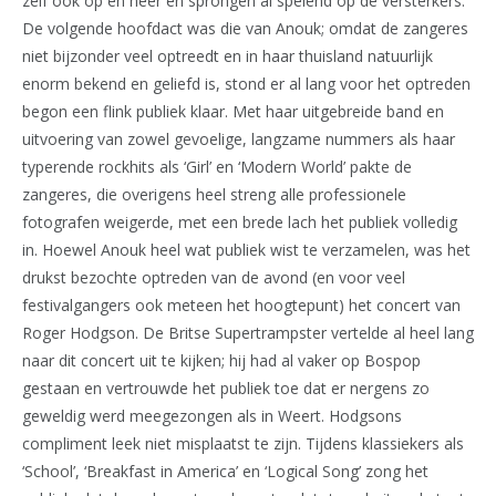
zelf ook op en neer en sprongen al spelend op de versterkers.
De volgende hoofdact was die van Anouk; omdat de zangeres
niet bijzonder veel optreedt en in haar thuisland natuurlijk
enorm bekend en geliefd is, stond er al lang voor het optreden
begon een flink publiek klaar. Met haar uitgebreide band en
uitvoering van zowel gevoelige, langzame nummers als haar
typerende rockhits als ‘Girl’ en ‘Modern World’ pakte de
zangeres, die overigens heel streng alle professionele
fotografen weigerde, met een brede lach het publiek volledig
in. Hoewel Anouk heel wat publiek wist te verzamelen, was het
drukst bezochte optreden van de avond (en voor veel
festivalgangers ook meteen het hoogtepunt) het concert van
Roger Hodgson. De Britse Supertrampster vertelde al heel lang
naar dit concert uit te kijken; hij had al vaker op Bospop
gestaan en vertrouwde het publiek toe dat er nergens zo
geweldig werd meegezongen als in Weert. Hodgsons
compliment leek niet misplaatst te zijn. Tijdens klassiekers als
‘School’, ‘Breakfast in America’ en ‘Logical Song’ zong het