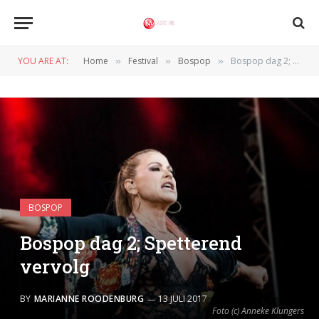
YOU ARE AT:
Home
Festival
Bospop
Bospop dag 2; Spetterend vervolg
»
»
»
BOSPOP
Bospop dag 2; Spetterend
vervolg
BY
MARIANNE ROODENBURG
13 JULI 2017
Foto (c) Anneke Klungers