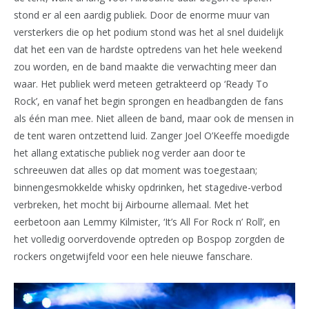
stond er al een aardig publiek. Door de enorme muur van
versterkers die op het podium stond was het al snel duidelijk
dat het een van de hardste optredens van het hele weekend
zou worden, en de band maakte die verwachting meer dan
waar. Het publiek werd meteen getrakteerd op ‘Ready To
Rock’, en vanaf het begin sprongen en headbangden de fans
als één man mee. Niet alleen de band, maar ook de mensen in
de tent waren ontzettend luid. Zanger Joel O’Keeffe moedigde
het allang extatische publiek nog verder aan door te
schreeuwen dat alles op dat moment was toegestaan;
binnengesmokkelde whisky opdrinken, het stagedive-verbod
verbreken, het mocht bij Airbourne allemaal. Met het
eerbetoon aan Lemmy Kilmister, ‘It’s All For Rock n’ Roll’, en
het volledig oorverdovende optreden op Bospop zorgden de
rockers ongetwijfeld voor een hele nieuwe fanschare.