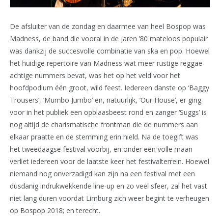
De afsluiter van de zondag en daarmee van heel Bospop was
Madness, de band die vooral in de jaren ’80 mateloos populair
was dankzij de succesvolle combinatie van ska en pop. Hoewel
het huidige repertoire van Madness wat meer rustige reggae-
achtige nummers bevat, was het op het veld voor het
hoofdpodium één groot, wild feest. Iedereen danste op ‘Baggy
Trousers’, ‘Mumbo Jumbo’ en, natuurlijk, ‘Our House’, er ging
voor in het publiek een opblaasbeest rond en zanger ‘Suggs’ is
nog altijd de charismatische frontman die de nummers aan
elkaar praatte en de stemming erin hield. Na de toegift was
het tweedaagse festival voorbij, en onder een volle maan
verliet iedereen voor de laatste keer het festivalterrein. Hoewel
niemand nog onverzadigd kan zijn na een festival met een
dusdanig indrukwekkende line-up en zo veel sfeer, zal het vast
niet lang duren voordat Limburg zich weer begint te verheugen
op Bospop 2018; en terecht.