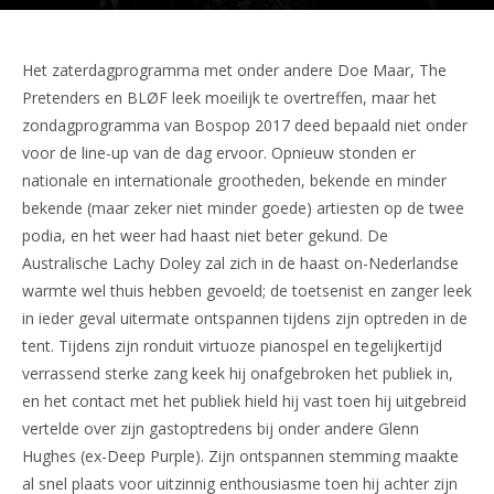
Het zaterdagprogramma met onder andere Doe Maar, The
Pretenders en BLØF leek moeilijk te overtreffen, maar het
zondagprogramma van Bospop 2017 deed bepaald niet onder
voor de line-up van de dag ervoor. Opnieuw stonden er
nationale en internationale grootheden, bekende en minder
bekende (maar zeker niet minder goede) artiesten op de twee
podia, en het weer had haast niet beter gekund. De
Australische Lachy Doley zal zich in de haast on-Nederlandse
warmte wel thuis hebben gevoeld; de toetsenist en zanger leek
in ieder geval uitermate ontspannen tijdens zijn optreden in de
tent. Tijdens zijn ronduit virtuoze pianospel en tegelijkertijd
verrassend sterke zang keek hij onafgebroken het publiek in,
en het contact met het publiek hield hij vast toen hij uitgebreid
vertelde over zijn gastoptredens bij onder andere Glenn
Hughes (ex-Deep Purple). Zijn ontspannen stemming maakte
al snel plaats voor uitzinnig enthousiasme toen hij achter zijn