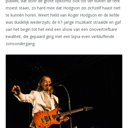
publiek, dat door de grote opkomst ook tot ver buiten de tent
moest staan, zo hard mee dat Hodgson zei zichzelf haast niet
te kunnen horen. Weert hield van Roger Hodgson en de liefde
was duidelijk wederzijds; de 67-jarige muzikant straalde en gaf
van het begin tot het eind een show van een onovertrefbare
kwaliteit, die gepaard ging met een bijna even verbluffende
zonsondergang.