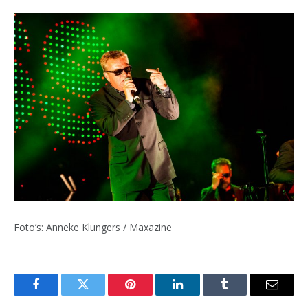
Foto’s: Anneke Klungers / Maxazine
Facebook
Twitter
Pinterest
LinkedIn
Tumblr
Email