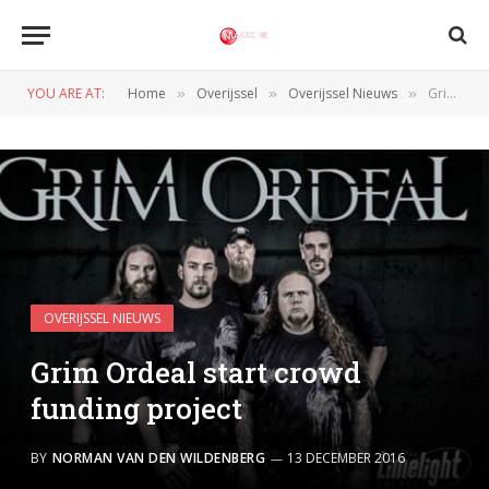
YOU ARE AT:
Home
Overijssel
Overijssel Nieuws
Grim Ordeal start crowd funding project
»
»
»
OVERIJSSEL NIEUWS
Grim Ordeal start crowd
funding project
BY
NORMAN VAN DEN WILDENBERG
13 DECEMBER 2016