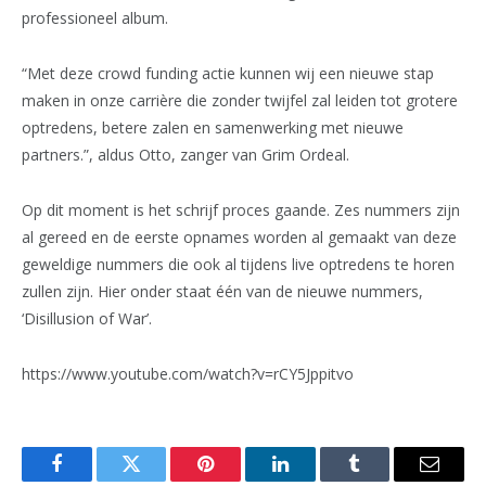
professioneel album.
“Met deze crowd funding actie kunnen wij een nieuwe stap
maken in onze carrière die zonder twijfel zal leiden tot grotere
optredens, betere zalen en samenwerking met nieuwe
partners.”, aldus Otto, zanger van Grim Ordeal.
Op dit moment is het schrijf proces gaande. Zes nummers zijn
al gereed en de eerste opnames worden al gemaakt van deze
geweldige nummers die ook al tijdens live optredens te horen
zullen zijn. Hier onder staat één van de nieuwe nummers,
‘Disillusion of War’.
https://www.youtube.com/watch?v=rCY5Jppitvo
Facebook
Twitter
Pinterest
LinkedIn
Tumblr
Email