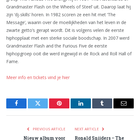
Grandmaster Flash on the Wheels of Steel’ uit. Daarop laat hij
zijn ‘dj-skills’ horen. In 1982 scoren ze een hit met ‘The
Message’, waarin over de moeilijkheden van het leven in de
zwarte getto’s gerapt wordt. Dit is volgens velen de eerste
hiphopplaat met een sterke sociale boodschap. In 2007 werd
Grandmaster Flash and the Furious Five de eerste
hiphopgroep ooit die werd ingewijd in de Rock and Roll Hall of
Fame.
Meer info en tickets vind je hier
Facebook
Twitter
Pinterest
LinkedIn
Tumblr
Email
PREVIOUS ARTICLE
NEXT ARTICLE
Nieuw album voor
Ronald Snijders – The