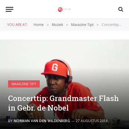
YOU ARE AT:
Home
Muziek
Maxazine Tipt
Concerttip: Grandmaster Flash in Gebr. de Nobel
»
»
»
MAXAZINE TIPT
Concerttip: Grandmaster Flash
in Gebr. de Nobel
BY
NORMAN VAN DEN WILDENBERG
27 AUGUSTUS 2016