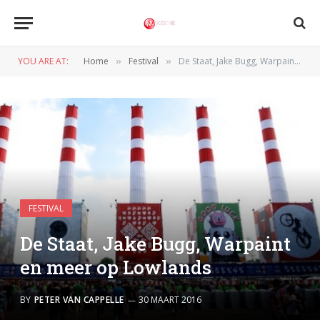
YOU ARE AT:
Home
Festival
De Staat, Jake Bugg, Warpaint en meer op Lowlands
»
»
FESTIVAL
De Staat, Jake Bugg, Warpaint
en meer op Lowlands
BY
PETER VAN CAPPELLE
30 MAART 2016