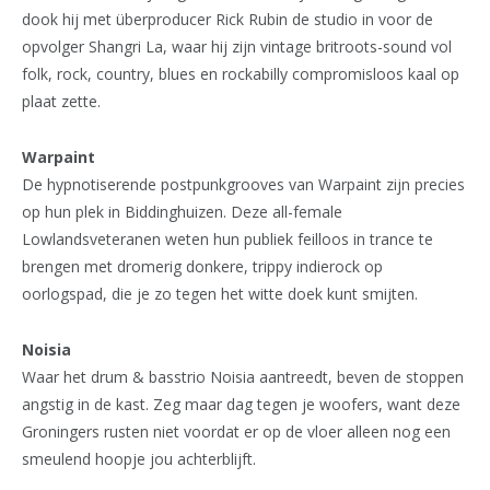
dook hij met überproducer Rick Rubin de studio in voor de
opvolger Shangri La, waar hij zijn vintage britroots-sound vol
folk, rock, country, blues en rockabilly compromisloos kaal op
plaat zette.
Warpaint
De hypnotiserende postpunkgrooves van Warpaint zijn precies
op hun plek in Biddinghuizen. Deze all-female
Lowlandsveteranen weten hun publiek feilloos in trance te
brengen met dromerig donkere, trippy indierock op
oorlogspad, die je zo tegen het witte doek kunt smijten.
Noisia
Waar het drum & basstrio Noisia aantreedt, beven de stoppen
angstig in de kast. Zeg maar dag tegen je woofers, want deze
Groningers rusten niet voordat er op de vloer alleen nog een
smeulend hoopje jou achterblijft.