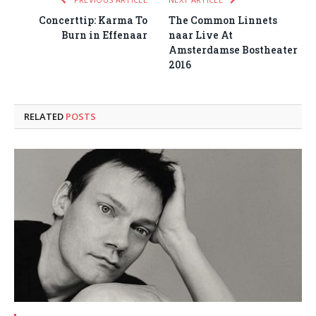
Concerttip: Karma To
The Common Linnets
Burn in Effenaar
naar Live At
Amsterdamse Bostheater
2016
RELATED
POSTS