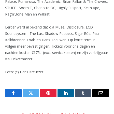
Palace, Pumarosa, The Academic, Brian Fallon & The Crowes,
STUFF., Soom T, Charlotte OC, Highly Suspect, Keith Ape,
Rag’n’Bone Man en Wakrat.
Eerder werd al bekend dat o.a Muse, Disclosure, LCD
Soundsystem, The Last Shadow Puppets, Sigur Rós, Paul
Kalkbrenner, Foals en Hans Teeuwen. Op korte termijn
volgen meer bevestigingen. Tickets voor drie dagen en
nachten kosten €175,- (excl. servicekosten) en zijn verkrijgbaar
via Ticketmaster.
Foto: (c) Hans Kreutzer
Facebook
Twitter
Pinterest
LinkedIn
Tumblr
Email
PREVIOUS ARTICLE
NEXT ARTICLE