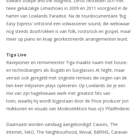
Edward Sharpe and the Magnetic Zeros nestelden zich met
twee gelukzalige Limashows in 2009 en 2011 voorgoed in de
harten van Lowlands Paradise. Na de tourdocumentaire ‘Big
Easy Express’ ontstond een volwassener sound, die weliswaar
nog steeds doortrokken is van folk, rootsrock en gospel, maar
meer op piano en knap georkestreerde arrangementen leunt.
Tiga Live
Ravepionier en remixmeester Tiga maakte naam met house-
en technobangers als Bugatti en Sunglasses At Night, maar
verrast ook geregeld met originele remixes die negen van de
tien keer miljoenen plays opleveren. Op Lowlands zie je een
mix van zijn hagelnieuwe werk met greatest hits van
toen, waarbij hij wordt bijgestaan door de Finse producer Jori
Hulkkonen en visuals van Modeselektors huis-vj’s Pfadfinderei.
Daarnaast worden vandaag aangekondigd: Causes, The
Internet, NAO, The Neighbourhood, Weval, BØRNS, Caravan