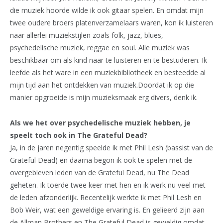
die muziek hoorde wilde ik ook gitaar spelen. En omdat mijn
twee oudere broers platenverzamelaars waren, kon ik luisteren
naar allerlei muziekstijlen zoals folk, jazz, blues,
psychedelische muziek, reggae en soul. Alle muziek was
beschikbaar om als kind naar te luisteren en te bestuderen. Ik
leefde als het ware in een muziekbibliotheek en besteedde al
mijn tijd aan het ontdekken van muziek.Doordat ik op die
manier opgroeide is mijn muzieksmaak erg divers, denk ik.
Als we het over psychedelische muziek hebben, je
speelt toch ook in The Grateful Dead?
Ja, in de jaren negentig speelde ik met Phil Lesh (bassist van de
Grateful Dead) en daarna begon ik ook te spelen met de
overgebleven leden van de Grateful Dead, nu The Dead
geheten. Ik toerde twee keer met hen en ik werk nu veel met
de leden afzonderlijk. Recentelijk werkte ik met Phil Lesh en
Bob Weir, wat een geweldige ervaring is. En gelieerd zijn aan
de Allman Brothers en The Grateful Dead is geweldig omdat