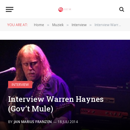
YOU ARE AT:
Home
Muziek
Interview
Interview Warren Haynes (Gov’t Mule)
»
»
»
INTERVIEW
Interview Warren Haynes
(Gov’t Mule)
BY
JAN MARIUS FRANZEN
18 JULI 2014