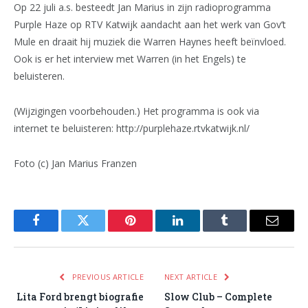
Op 22 juli a.s. besteedt Jan Marius in zijn radioprogramma
Purple Haze op RTV Katwijk aandacht aan het werk van Gov’t
Mule en draait hij muziek die Warren Haynes heeft beïnvloed.
Ook is er het interview met Warren (in het Engels) te
beluisteren.
(Wijzigingen voorbehouden.) Het programma is ook via
internet te beluisteren: http://purplehaze.rtvkatwijk.nl/
Foto (c) Jan Marius Franzen
Facebook
Twitter
Pinterest
LinkedIn
Tumblr
Email
PREVIOUS ARTICLE
NEXT ARTICLE
Lita Ford brengt biografie
Slow Club – Complete