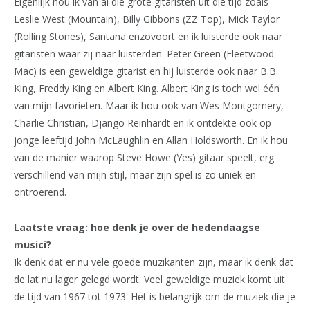
Eigenlijk hou ik van al die grote gitaristen uit die tijd zoals
Leslie West (Mountain), Billy Gibbons (ZZ Top), Mick Taylor
(Rolling Stones), Santana enzovoort en ik luisterde ook naar
gitaristen waar zij naar luisterden. Peter Green (Fleetwood
Mac) is een geweldige gitarist en hij luisterde ook naar B.B.
King, Freddy King en Albert King. Albert King is toch wel één
van mijn favorieten. Maar ik hou ook van Wes Montgomery,
Charlie Christian, Django Reinhardt en ik ontdekte ook op
jonge leeftijd John McLaughlin en Allan Holdsworth. En ik hou
van de manier waarop Steve Howe (Yes) gitaar speelt, erg
verschillend van mijn stijl, maar zijn spel is zo uniek en
ontroerend.
Laatste vraag: hoe denk je over de hedendaagse
musici?
Ik denk dat er nu vele goede muzikanten zijn, maar ik denk dat
de lat nu lager gelegd wordt. Veel geweldige muziek komt uit
de tijd van 1967 tot 1973. Het is belangrijk om de muziek die je