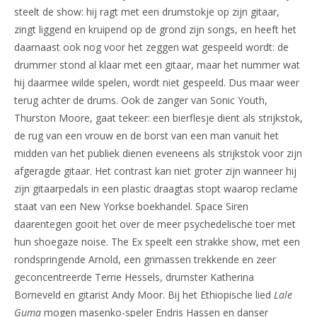
steelt de show: hij ragt met een drumstokje op zijn gitaar,
zingt liggend en kruipend op de grond zijn songs, en heeft het
daarnaast ook nog voor het zeggen wat gespeeld wordt: de
drummer stond al klaar met een gitaar, maar het nummer wat
hij daarmee wilde spelen, wordt niet gespeeld. Dus maar weer
terug achter de drums. Ook de zanger van Sonic Youth,
Thurston Moore, gaat tekeer: een bierflesje dient als strijkstok,
de rug van een vrouw en de borst van een man vanuit het
midden van het publiek dienen eveneens als strijkstok voor zijn
afgeragde gitaar. Het contrast kan niet groter zijn wanneer hij
zijn gitaarpedals in een plastic draagtas stopt waarop reclame
staat van een New Yorkse boekhandel. Space Siren
daarentegen gooit het over de meer psychedelische toer met
hun shoegaze noise. The Ex speelt een strakke show, met een
rondspringende Arnold, een grimassen trekkende en zeer
geconcentreerde Terrie Hessels, drumster Katherina
Borneveld en gitarist Andy Moor. Bij het Ethiopische lied
Lale
Guma
mogen masenko-speler Endris Hassen en danser