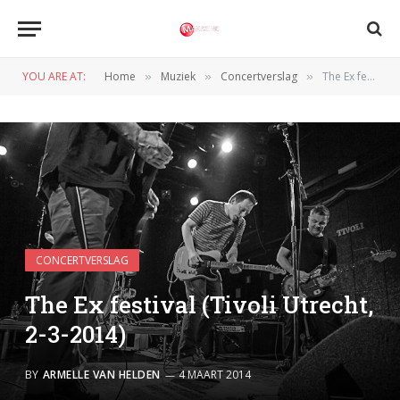
YOU ARE AT:
Home
Muziek
Concertverslag
The Ex festival (Tivoli Utrecht, 2-3-2014)
»
»
»
CONCERTVERSLAG
The Ex festival (Tivoli Utrecht,
2-3-2014)
BY
ARMELLE VAN HELDEN
4 MAART 2014