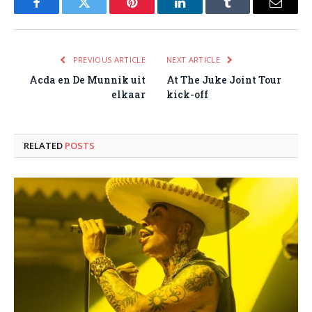
Facebook
Twitter
Pinterest
LinkedIn
Tumblr
Email
PREVIOUS ARTICLE
NEXT ARTICLE
Acda en De Munnik uit
At The Juke Joint Tour
elkaar
kick-off
RELATED
POSTS