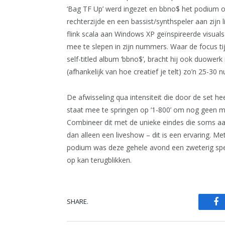
‘Bag TF Up’ werd ingezet en bbno$ het podium op
rechterzijde en een bassist/synthspeler aan zijn 
flink scala aan Windows XP geïnspireerde visual
mee te slepen in zijn nummers. Waar de focus tij
self-titled album ‘bbno$’, bracht hij ook duower
(afhankelijk van hoe creatief je telt) zo’n 25-30
De afwisseling qua intensiteit die door de set 
staat mee te springen op ‘1-800’ om nog geen min
Combineer dit met de unieke eindes die soms aa
dan alleen een liveshow – dit is een ervaring. Me
podium was deze gehele avond een zweterig spek
op kan terugblikken.
SHARE.
Fa