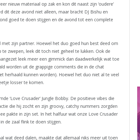
er nieuw materiaal op zak en kon dit naast zijn ‘oudere’
 dit deze avond niet alleen, maar bracht DJ Bishu en
ond goed te doen stijgen en de avond tot een complete
ed met zijn partner. Hoewel het duo goed hun best deed om
te zwepen, leek dit toch niet geheel te lukken. Ook de
aangezet leek meer een gimmick dan daadwerkelijk wat toe
ald worden uit de grappige comments die in de chat
et herhaald kunnen worden). Hoewel het duo niet al te veel
beetje losser te komen.
de ‘Love Crusader’ Jungle Bobby. De positieve vibes die
ctie die hij zocht en zijn groovy, catchy nummers zorgden
ee pakte in zijn set. In het halfuur wat onze Love Crusader
n de zaal flink te doen stijgen.
al wat deed dalen, maakte dat allemaal niks meer uit toen