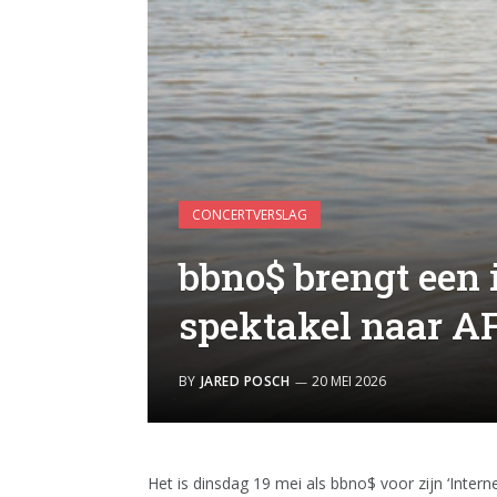
CONCERTVERSLAG
bbno$ brengt een
spektakel naar A
BY
JARED POSCH
20 MEI 2026
Het is dinsdag 19 mei als bbno$ voor zijn ‘Inter