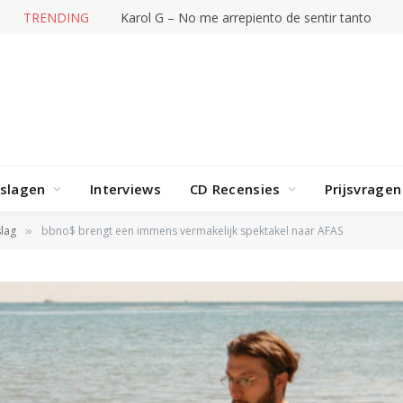
TRENDING
The Mountain Goats – Days
rslagen
Interviews
CD Recensies
Prijsvragen
lag
bbno$ brengt een immens vermakelijk spektakel naar AFAS
»