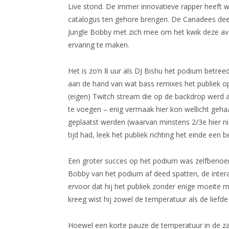
Live stond. De immer innovatieve rapper heeft we
catalogus ten gehore brengen. De Canadees deed
Jungle Bobby met zich mee om het kwik deze av
ervaring te maken.
Het is zo’n 8 uur als DJ Bishu het podium betre
aan de hand van wat bass remixes het publiek op 
(eigen) Twitch stream die op de backdrop werd 
te voegen – enig vermaak hier kon wellicht geha
geplaatst werden (waarvan minstens 2/3e hier ni
tijd had, leek het publiek richting het einde een 
Een groter succes op het podium was zelfbenoem
Bobby van het podium af deed spatten, de intera
ervoor dat hij het publiek zonder enige moeite m
kreeg wist hij zowel de temperatuur als de liefde i
Hoewel een korte pauze de temperatuur in de za