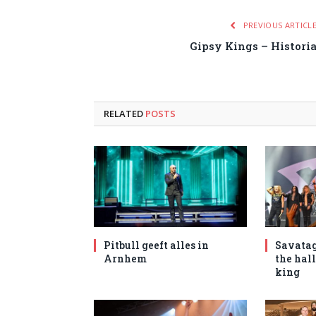
PREVIOUS ARTICL
Gipsy Kings – Histori
RELATED
POSTS
Pitbull geeft alles in
Savatag
Arnhem
the hal
king