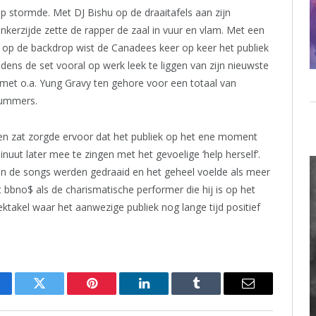
 stormde. Met DJ Bishu op de draaitafels aan zijn
linkerzijde zette de rapper de zaal in vuur en vlam. Met een
s op de backdrop wist de Canadees keer op keer het publiek
dens de set vooral op werk leek te liggen van zijn nieuwste
k met o.a. Yung Gravy ten gehore voor een totaal van
 nummers.
heen zat zorgde ervoor dat het publiek op het ene moment
uut later mee te zingen met het gevoelige ‘help herself’.
n de songs werden gedraaid en het geheel voelde als meer
t bbno$ als de charismatische performer die hij is op het
takel waar het aanwezige publiek nog lange tijd positief
cebook
Twitter
Pinterest
LinkedIn
Tumblr
Email