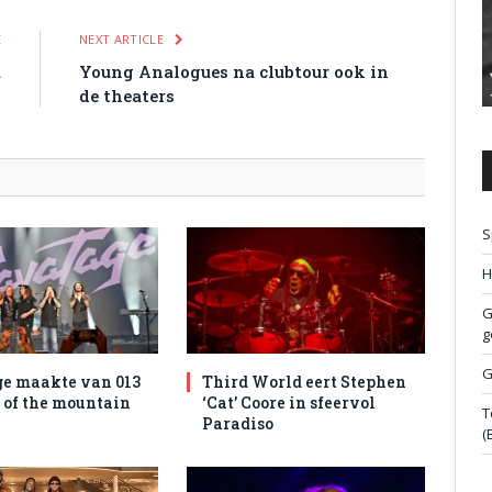
E
NEXT ARTICLE
a
Young Analogues na clubtour ook in
de theaters
S
H
G
g
G
e maakte van 013
Third World eert Stephen
l of the mountain
‘Cat’ Coore in sfeervol
T
Paradiso
(