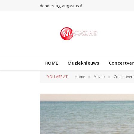
donderdag, augustus 6
HOME
Muzieknieuws
Concertve
YOU ARE AT:
Home
Muziek
Concertvers
»
»