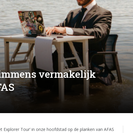
 immens vermakelijk
FAS
net Explorer Tour’ in onze hoofdstad op de planken van AFAS