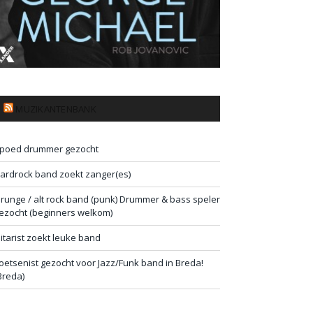
MUZIKANTENBANK
poed drummer gezocht
ardrock band zoekt zanger(es)
runge / alt rock band (punk) Drummer & bass speler
ezocht (beginners welkom)
itarist zoekt leuke band
oetsenist gezocht voor Jazz/Funk band in Breda!
Breda)