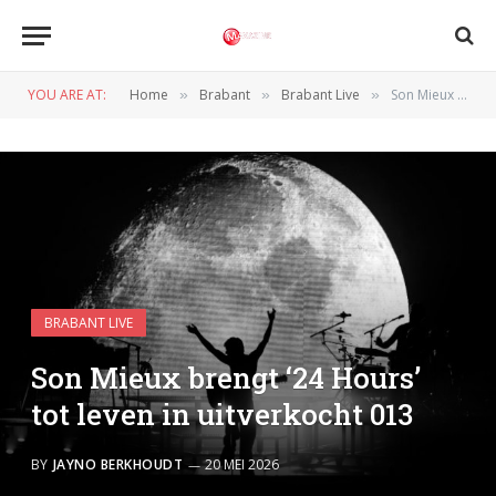
YOU ARE AT:
Home
Brabant
Brabant Live
Son Mieux brengt ‘24 Hours’ tot leven in uitverkocht 013
»
»
»
BRABANT LIVE
Son Mieux brengt ‘24 Hours’
tot leven in uitverkocht 013
BY
JAYNO BERKHOUDT
20 MEI 2026