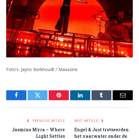
Foto’s: Jayno Berkhoudt / Maxazine
Facebook
Twitter
Pinterest
LinkedIn
Tumblr
Email
PREVIOUS ARTICLE
NEXT ARTICLE
Jasmine Myra – Where
Engel & Just trotseerden
Light Settles
het vaarwater onder de