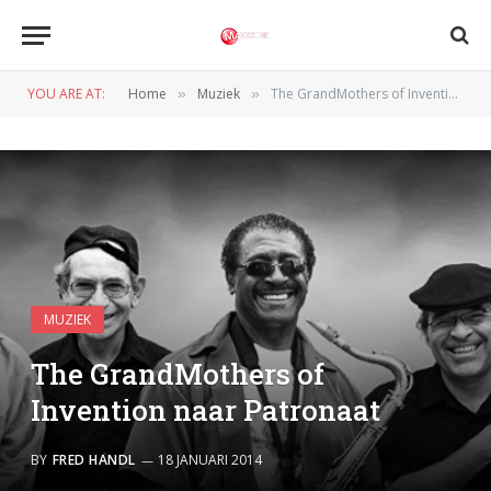
YOU ARE AT:
Home
Muziek
The GrandMothers of Invention naar Patronaat
»
»
MUZIEK
The GrandMothers of
Invention naar Patronaat
BY
FRED HANDL
18 JANUARI 2014