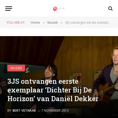
YOU ARE AT:
Home
Muziek
3JS ontvangen eerste exemplaar ‘Dichter Bij De Horizon’ van Daniël Dekker
»
»
MUZIEK
3JS ontvangen eerste
exemplaar ‘Dichter Bij De
Horizon’ van Daniël Dekker
BY
BERT VETHAAK
7 NOVEMBER 2013